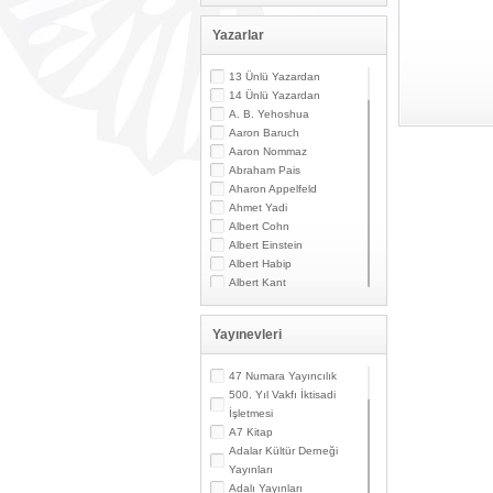
Yazarlar
13 Ünlü Yazardan
14 Ünlü Yazardan
A. B. Yehoshua
Aaron Baruch
Aaron Nommaz
Abraham Pais
Aharon Appelfeld
Ahmet Yadi
Albert Cohn
Albert Einstein
Albert Habip
Albert Kant
Albert N. Contente
Albert Özsarfati
Yayınevleri
Alberto Modiano
Alessandro Marzo
Magno
47 Numara Yayıncılık
Alexandre Toumarkine
500. Yıl Vakfı İktisadi
Ali Güler
İşletmesi
Alpaslan Pata
A7 Kitap
Alpay Kabacalı
Adalar Kültür Derneği
Alper K. Ateş
Yayınları
Altan Öymen
Adalı Yayınları