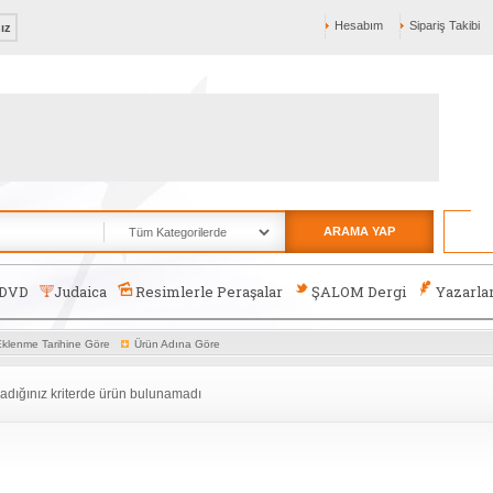
Hesabım
Sipariş Takibi
nız
ARAMA YAP
-DVD
Judaica
Resimlerle Peraşalar
ŞALOM Dergi
Yazarla
klenme Tarihine Göre
Ürün Adına Göre
adığınız kriterde ürün bulunamadı