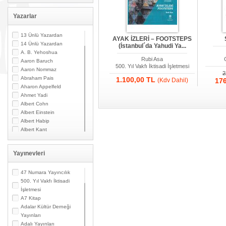
Yazarlar
13 Ünlü Yazardan
AYAK İZLERİ – FOOTSTEPS
14 Ünlü Yazardan
(İstanbul´da Yahudi Ya...
A. B. Yehoshua
Rubi Asa
Aaron Baruch
500. Yıl Vakfı İktisadi İşletmesi
Aaron Nommaz
2
Abraham Pais
1.100,00 TL
(Kdv Dahil)
17
Aharon Appelfeld
Ahmet Yadi
Albert Cohn
Albert Einstein
Albert Habip
Albert Kant
Albert N. Contente
Albert Özsarfati
Yayınevleri
Alberto Modiano
Alessandro Marzo
Magno
47 Numara Yayıncılık
Alexandre Toumarkine
500. Yıl Vakfı İktisadi
Ali Güler
İşletmesi
Alpaslan Pata
A7 Kitap
Alpay Kabacalı
Adalar Kültür Derneği
Alper K. Ateş
Yayınları
Altan Öymen
Adalı Yayınları