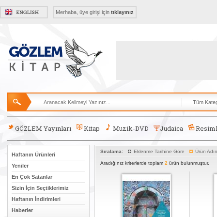
Merhaba, üye girişi için
tıklayınız
GÖZLEM Yayınları
Kitap
Muzik-DVD
Judaica
Resiml
Sıralama:
Eklenme Tarihine Göre
Ürün Adı
Haftanın Ürünleri
Aradığınız kriterlerde toplam
2
ürün bulunmuştur.
Yeniler
En Çok Satanlar
Sizin İçin Seçtiklerimiz
Haftanın İndirimleri
Haberler