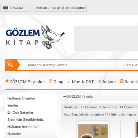
Merhaba, üye girişi için
tıklayınız
GÖZLEM Yayınları
Kitap
Muzik-DVD
Judaica
Resiml
GÖZLEM Yayınları
Haftanın Ürünleri
Yeniler
Sıralama:
Eklenme Tarihine Göre
Ürün Adı
En Çok Satanlar
Aradığınız kriterlerde toplam
153
ürün bulunmuştur.
Sizin İçin Seçtiklerimiz
Haftanın İndirimleri
Haberler