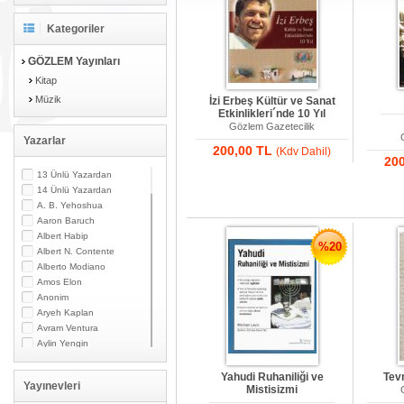
Kategoriler
GÖZLEM Yayınları
Kitap
Müzik
İzi Erbeş Kültür ve Sanat
Etkinlikleri´nde 10 Yıl
Gözlem Gazetecilik
Yazarlar
200,00 TL
(Kdv Dahil)
20
13 Ünlü Yazardan
14 Ünlü Yazardan
A. B. Yehoshua
Aaron Baruch
Albert Habip
%20
Albert N. Contente
Alberto Modiano
Amos Elon
Anonim
Aryeh Kaplan
Avram Ventura
Aylin Yengin
Beki Bahar
Beki Bardavid
Yahudi Ruhaniliği ve
Tevr
Yayınevleri
Mistisizmi
Beki L. Bahar