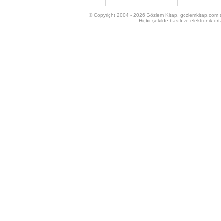
Rubi Asa
Salamon Bicerano
© Copyright 2004 - 2026 Gözlem Kitap. gozlemkitap.com sitesi
Sami Aji
Hiçbir şekilde basılı ve elektronik 
Sara Enriquez
Sara Yanarocak
Selahattin Ülkümen
Selim Salti
Siren Bora
Suzan Gönül
Viki Koronyo
Vivet Pitelon Sparkes
Yako Taragano ve
Sinagog İlahileri
Korosu
Yakup Barokas
Yakup Barouh
Yusuf Besalel
Zeki Ergas