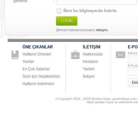
Şifreniz
:
Beni bu bilgisayarda hatırla
LOGIN
Şifrenizi hatırlamıyorsanız
tıklayın.
ÖNE ÇIKANLAR
İLETİŞİM
E-PO
Adınız
Haftanın Ürünleri
Hakkımızda
Yeniler
Hesabım
E-Post
En Çok Satanlar
Yardım
Sizin İçin Seçtiklerimiz
İletişim
Ekl
Haftanın İndirimleri
© Copyright 2004 - 2026 Gözlem Kitap. gozlemkitap.com sitesi
Hiçbir şekilde basılı ve elektronik 