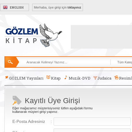
Merhaba, üye girişi için
tıklayınız
GÖZLEM Yayınları
Kitap
Muzik-DVD
Judaica
Resiml
Kayıtlı Üye Girişi
Eğer mağazamız müşterisiyseniz lütfen aşağıdaki formu
kullanarak müşteri girişi yapınız.
E-Posta Adresiniz
: