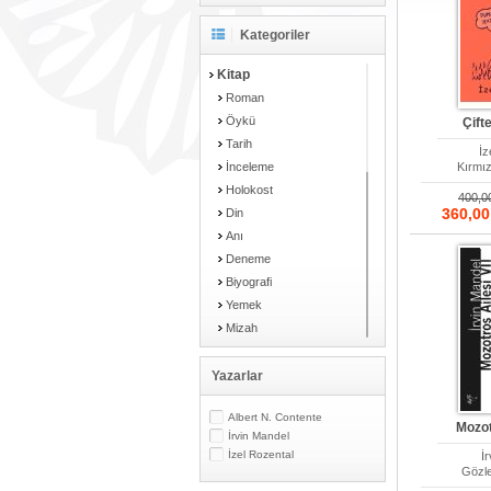
Kategoriler
Kitap
Roman
Öykü
Çift
Tarih
İz
İnceleme
Kırmız
Holokost
400,
360,0
Din
Anı
Deneme
Biyografi
Yemek
Mizah
Çizgi Roman
Karikatür
Yazarlar
Farklı Dilden Kitaplar
Albert N. Contente
Kişisel Gelişim
Mozot
İrvin Mandel
Sosyoloji
İzel Rozental
İ
Felsefe
Gözle
Çocuk Kitapları