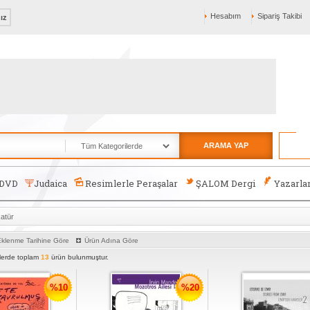
Hesabım
Sipariş Takibi
nız
ARAMA YAP
-DVD
Judaica
Resimlerle Peraşalar
ŞALOM Dergi
Yazarla
katür
klenme Tarihine Göre
Ürün Adına Göre
rlerde toplam
13
ürün bulunmuştur.
%10
%20