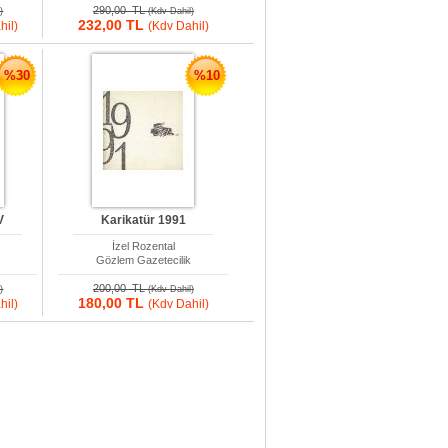
290,00 TL
)
(Kdv Dahil)
232,00 TL
hil)
(Kdv Dahil)
%30
%10
V
Karikatür 1991
İzel Rozental
k
Gözlem Gazetecilik
200,00 TL
)
(Kdv Dahil)
180,00 TL
hil)
(Kdv Dahil)