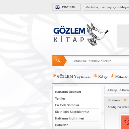
Merhaba, üye girişi için
tıklayı
GÖZLEM Yayınları
Kitap
Muzik
Kitap
Kari
Haftanın Ürünleri
Yeniler
Sıralama:
E
En Çok Satanlar
Aradığınız krite
Sizin İçin Seçtiklerimiz
Haftanın İndirimleri
Haberler