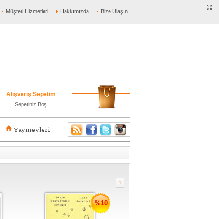
Müşteri Hizmetleri
Hakkımızda
Bize Ulaşın
Alışveriş Sepetim
Sepetiniz Boş
r
Yayınevleri
1
%10