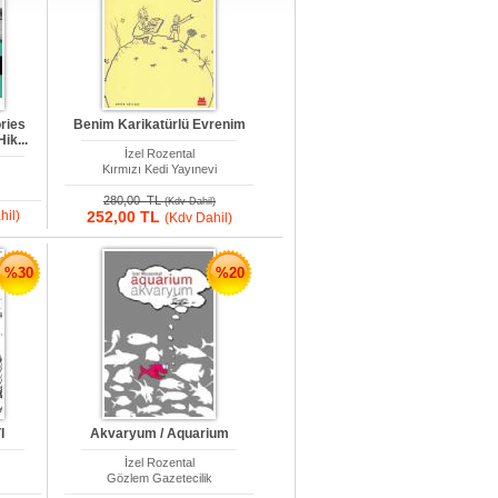
ories
Benim Karikatürlü Evrenim
ik...
İzel Rozental
Kırmızı Kedi Yayınevi
k
280,00 TL
(Kdv Dahil)
hil)
252,00 TL
(Kdv Dahil)
%30
%20
I
Akvaryum / Aquarium
İzel Rozental
k
Gözlem Gazetecilik