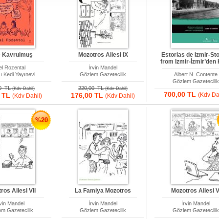
e Kavrulmuş
Mozotros Ailesi IX
Estorias de Izmir-St
from Izmir-İzmir’den H
el Rozental
İrvin Mandel
ı Kedi Yayınevi
Gözlem Gazetecilik
Albert N. Contente
Gözlem Gazetecili
00 TL
220,00 TL
(Kdv Dahil)
(Kdv Dahil)
700,00 TL
0 TL
176,00 TL
(Kdv Da
(Kdv Dahil)
(Kdv Dahil)
%20
ros Ailesi VII
La Famiya Mozotros
Mozotros Ailesi V
rvin Mandel
İrvin Mandel
İrvin Mandel
m Gazetecilik
Gözlem Gazetecilik
Gözlem Gazetecili