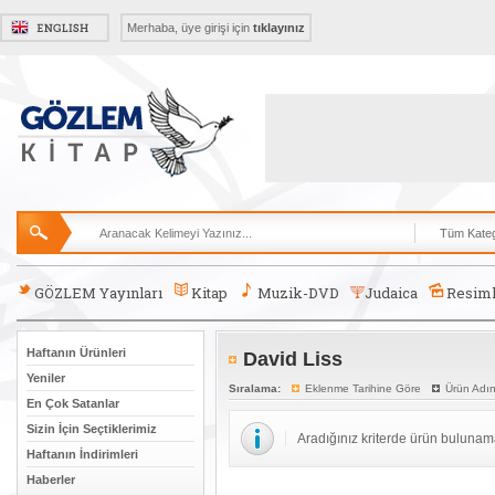
Merhaba, üye girişi için
tıklayınız
GÖZLEM Yayınları
Kitap
Muzik-DVD
Judaica
Resiml
Haftanın Ürünleri
David Liss
Yeniler
Sıralama:
Eklenme Tarihine Göre
Ürün Adı
En Çok Satanlar
Sizin İçin Seçtiklerimiz
Aradığınız kriterde ürün bulunam
Haftanın İndirimleri
Haberler