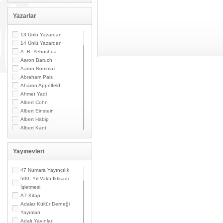
Yazarlar
13 Ünlü Yazardan
14 Ünlü Yazardan
A. B. Yehoshua
Aaron Baruch
Aaron Nommaz
Abraham Pais
Aharon Appelfeld
Ahmet Yadi
Albert Cohn
Albert Einstein
Albert Habip
Albert Kant
Albert N. Contente
Albert Özsarfati
Yayınevleri
Alberto Modiano
Alessandro Marzo
Magno
47 Numara Yayıncılık
Alexandre Toumarkine
500. Yıl Vakfı İktisadi
Ali Güler
İşletmesi
Alpaslan Pata
A7 Kitap
Alpay Kabacalı
Adalar Kültür Derneği
Alper K. Ateş
Yayınları
Altan Öymen
Adalı Yayınları