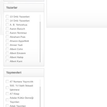
Yazarlar
13 Ünlü Yazardan
14 Ünlü Yazardan
A. B. Yehoshua
Aaron Baruch
Aaron Nommaz
Abraham Pais
Aharon Appelfeld
Ahmet Yadi
Albert Cohn
Albert Einstein
Albert Habip
Albert Kant
Albert N. Contente
Albert Özsarfati
Yayınevleri
Alberto Modiano
Alessandro Marzo
Magno
47 Numara Yayıncılık
Alexandre Toumarkine
500. Yıl Vakfı İktisadi
Ali Güler
İşletmesi
Alpaslan Pata
A7 Kitap
Alpay Kabacalı
Adalar Kültür Derneği
Alper K. Ateş
Yayınları
Altan Öymen
Adalı Yayınları