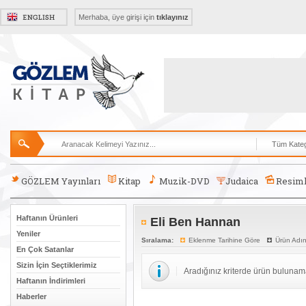
Merhaba, üye girişi için
tıklayınız
GÖZLEM Yayınları
Kitap
Muzik-DVD
Judaica
Resiml
Haftanın Ürünleri
Eli Ben Hannan
Yeniler
Sıralama:
Eklenme Tarihine Göre
Ürün Adı
En Çok Satanlar
Sizin İçin Seçtiklerimiz
Aradığınız kriterde ürün bulunam
Haftanın İndirimleri
Haberler