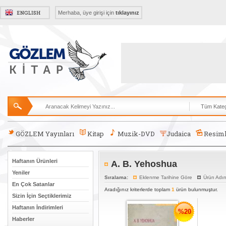
Merhaba, üye girişi için
tıklayınız
GÖZLEM Yayınları
Kitap
Muzik-DVD
Judaica
Resiml
Haftanın Ürünleri
A. B. Yehoshua
Yeniler
Sıralama:
Eklenme Tarihine Göre
Ürün Adı
En Çok Satanlar
Aradığınız kriterlerde toplam
1
ürün bulunmuştur.
Sizin İçin Seçtiklerimiz
Haftanın İndirimleri
%20
Haberler