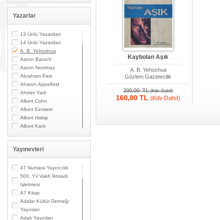
Yazarlar
13 Ünlü Yazardan
14 Ünlü Yazardan
A. B. Yehoshua
Kaybolan Aşık
Aaron Baruch
Aaron Nommaz
A. B. Yehoshua
Abraham Pais
Gözlem Gazetecilik
Aharon Appelfeld
200,00 TL
(Kdv Dahil)
Ahmet Yadi
160,00 TL
(Kdv Dahil)
Albert Cohn
Albert Einstein
Albert Habip
Albert Kant
Albert N. Contente
Albert Özsarfati
Yayınevleri
Alberto Modiano
Alessandro Marzo
Magno
47 Numara Yayıncılık
Alexandre Toumarkine
500. Yıl Vakfı İktisadi
Ali Güler
İşletmesi
Alpaslan Pata
A7 Kitap
Alpay Kabacalı
Adalar Kültür Derneği
Alper K. Ateş
Yayınları
Altan Öymen
Adalı Yayınları