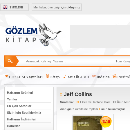
Merhaba, üye girişi için
tıklayınız
GÖZLEM Yayınları
Kitap
Muzik-DVD
Judaica
Resiml
Haftanın Ürünleri
Jeff Collins
Yeniler
Sıralama:
Eklenme Tarihine Göre
Ürün Adı
En Çok Satanlar
Aradığınız kriterlerde toplam
1
ürün bulunmuştur.
Sizin İçin Seçtiklerimiz
Haftanın İndirimleri
%10
Haberler