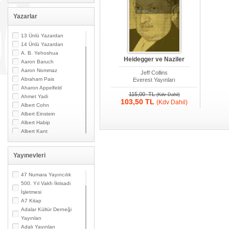
Yazarlar
13 Ünlü Yazardan
14 Ünlü Yazardan
A. B. Yehoshua
Heidegger ve Naziler
Aaron Baruch
Aaron Nommaz
Jeff Collins
Abraham Pais
Everest Yayınları
Aharon Appelfeld
115,00 TL
(Kdv Dahil)
Ahmet Yadi
103,50 TL
(Kdv Dahil)
Albert Cohn
Albert Einstein
Albert Habip
Albert Kant
Albert N. Contente
Albert Özsarfati
Yayınevleri
Alberto Modiano
Alessandro Marzo
Magno
47 Numara Yayıncılık
Alexandre Toumarkine
500. Yıl Vakfı İktisadi
Ali Güler
İşletmesi
Alpaslan Pata
A7 Kitap
Alpay Kabacalı
Adalar Kültür Derneği
Alper K. Ateş
Yayınları
Altan Öymen
Adalı Yayınları