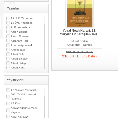
Yazarlar
13 Ünlü Yazardan
14 Ünlü Yazardan
A. B. Yehoshua
Yuval Noah Harari: 21.
Aaron Baruch
Yüzyılın En Tartışılan Tari...
Aaron Nommaz
Abraham Pais
Murat Nedim
Karakarga - Destek
Aharon Appelfeld
Ahmet Yadi
240,00 TL
(Kdv Dahil)
Albert Cohn
216,00 TL
(Kdv Dahil)
Albert Einstein
Albert Habip
Albert Kant
Albert N. Contente
Albert Özsarfati
Yayınevleri
Alberto Modiano
Alessandro Marzo
Magno
47 Numara Yayıncılık
Alexandre Toumarkine
500. Yıl Vakfı İktisadi
Ali Güler
İşletmesi
Alpaslan Pata
A7 Kitap
Alpay Kabacalı
Adalar Kültür Derneği
Alper K. Ateş
Yayınları
Altan Öymen
Adalı Yayınları