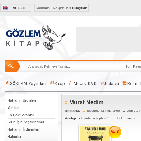
Merhaba, üye girişi için
tıklayınız
GÖZLEM Yayınları
Kitap
Muzik-DVD
Judaica
Resiml
Haftanın Ürünleri
Murat Nedim
Yeniler
Sıralama:
Eklenme Tarihine Göre
Ürün Adı
En Çok Satanlar
Aradığınız kriterlerde toplam
1
ürün bulunmuştur.
Sizin İçin Seçtiklerimiz
Haftanın İndirimleri
%10
Haberler