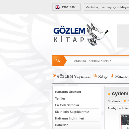
Merhaba, üye girişi için
tıklayı
GÖZLEM Yayınları
Kitap
Muzik
Haftanın Ürünleri
Aydemi
Yeniler
Sıralama:
E
En Çok Satanlar
Aradığınız krite
Sizin İçin Seçtiklerimiz
Haftanın İndirimleri
Haberler