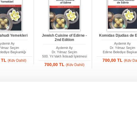
ahudi Yemekleri
Jewish Cuisine of Edirne -
Komidas Djudias de E
2nd Edition
ydemir Ay
Aydemir Ay
Yılmaz Seçim
Aydemir Ay
Dr. Yılmaz Seçim
elediye Başkanlığı
Dr. Yılmaz Seçim
Edirne Belediye Başkan
500. Yıl Vakfı İktisadi İşletmesi
0 TL
700,00 TL
(Kdv Dahil)
(Kdv Da
700,00 TL
(Kdv Dahil)