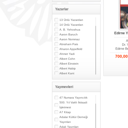
Yazarlar
13 Ünlü Yazardan
14 Ünlü Yazardan
A. B. Yehoshua
Edirne Y
Aaron Baruch
Aaron Nommaz
A
Abraham Pais
Dr. 
Edirne B
Aharon Appelfeld
Ahmet Yadi
700,0
Albert Cohn
Albert Einstein
Albert Habip
Albert Kant
Albert N. Contente
Albert Özsarfati
Yayınevleri
Alberto Modiano
Alessandro Marzo
Magno
47 Numara Yayıncılık
Alexandre Toumarkine
500. Yıl Vakfı İktisadi
Ali Güler
İşletmesi
Alpaslan Pata
A7 Kitap
Alpay Kabacalı
Adalar Kültür Derneği
Alper K. Ateş
Yayınları
Altan Öymen
Adalı Yayınları