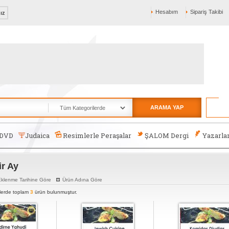
Hesabım
Sipariş Takibi
nız
ARAMA YAP
-DVD
Judaica
Resimlerle Peraşalar
ŞALOM Dergi
Yazarla
r Ay
klenme Tarihine Göre
Ürün Adına Göre
rlerde toplam
3
ürün bulunmuştur.