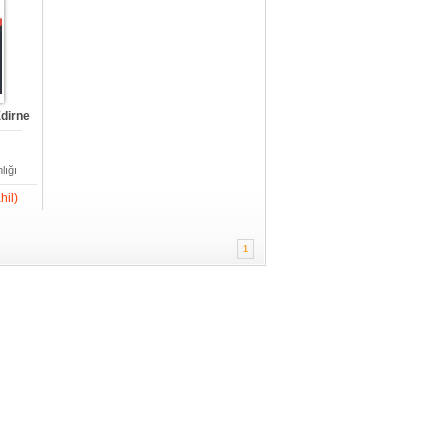
dirne
lığı
hil)
1