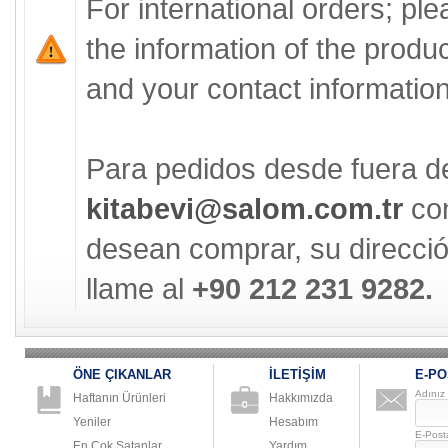
For international orders; pl
the information of the produ
and your contact information 
Para pedidos desde fuera d
kitabevi@salom.com.tr
con
desean comprar, su direcció
llame al
+90 212 231 9282.
ÖNE ÇIKANLAR
İLETİŞİM
E-PO
Adınız
Haftanın Ürünleri
Hakkımızda
Yeniler
Hesabım
E-Post
En Çok Satanlar
Yardım