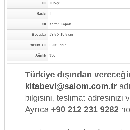
Dil
Türkçe
Baskı
1
Cilt
Karton Kapak
Boyutlar
13,5 X 19,5 cm
Basım Yılı
Ekim 1997
Ağırlık
350
Türkiye dışından vereceğin
kitabevi@salom.com.tr
adr
bilgisini, teslimat adresinizi ve
Ayrıca
+90 212 231 9282
no'