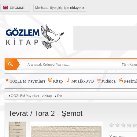
Merhaba, üye girişi için
tıklayınız
GÖZLEM Yayınları
Kitap
Muzik-DVD
Judaica
Resiml
GÖZLEM Yayınları
Kitap
Din
Tevrat / Tora 2 - Şemot
Yayınevi