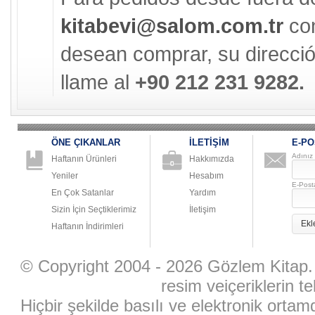
kitabevi@salom.com.tr
con
desean comprar, su direcció
llame al
+90 212 231 9282.
ÖNE ÇIKANLAR
İLETİŞİM
E-PO
Adınız
Haftanın Ürünleri
Hakkımızda
Yeniler
Hesabım
E-Post
En Çok Satanlar
Yardım
Sizin İçin Seçtiklerimiz
İletişim
Ekl
Haftanın İndirimleri
© Copyright 2004 - 2026 Gözlem Kitap. 
resim veiçeriklerin te
Hiçbir şekilde basılı ve elektronik ort