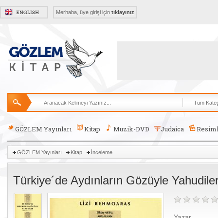
Merhaba, üye girişi için
tıklayınız
GÖZLEM Yayınları
Kitap
Muzik-DVD
Judaica
Resiml
GÖZLEM Yayınları
Kitap
İnceleme
Türkiye´de Aydınların Gözüyle Yahudile
Yazar