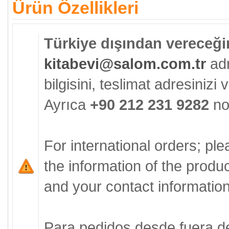
Ürün Özellikleri
Türkiye dışından vereceğin
kitabevi@salom.com.tr
adr
bilgisini, teslimat adresinizi ve
Ayrıca
+90 212 231 9282
no'
For international orders; pl
the information of the produ
and your contact information 
Para pedidos desde fuera d