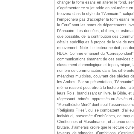
changer la form esans en altérer le fond, se
d’agrémenter ce sujet aride en soi-méme en y
trouvera dans le style de “l’Annuaire”, calqu
l’empêchera pas d’accepter la form esans re
la Cour” sont les noms de départements inv
l’Annuaire. Les données, chiffers, et estimat
que possible, de la contribution des communt
détails spécifiques à propos de la vie de no
mouvement. Note: Le lecteur ne doit pas dout
NDLR. Comme émanant du “Correspondant” ou d
communications émanant de ces services comm
classement chronologique et toponymique, l
nombre de communautés dans les différentes v
méandres multiples, couvrant des siécles de 
les Arabes. Par sa présentation, “l’Annuaire”
méme ressent peut-étre à la lecture des fai
leurs Rois, brandissant un livre, la Bible, 
régressant, brimés, oppressés ou élevés et a
“Monothéiste Méré” dont seul l’asservissemen
“Religions Filles”, qui se combattent, d’aille
individuel, parsemée d’embûches, de traquena
Chrétiennes et Musulmanes, et altenée de rar
brutale. J’aimerais croire que le lecture cu
faverus, de brimades, d’ambitions, d’aspirat