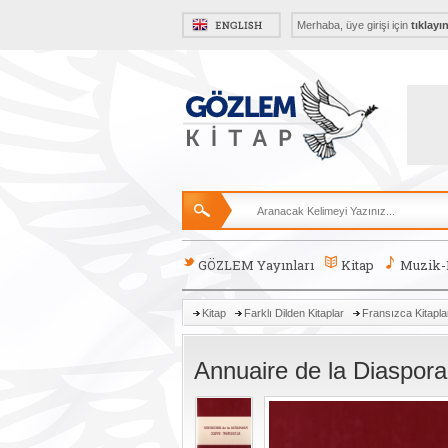
Merhaba, üye girişi için
tıklayı
GÖZLEM Yayınları
Kitap
Muzik
Kitap
Farklı Dilden Kitaplar
Fransızca Kitapla
Annuaire de la Diaspora