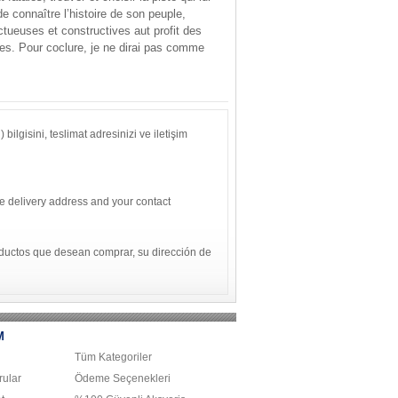
e connaître l’histoire de son peuple,
tueuses et constructives aut profit des
ques. Pour coclure, je ne dirai pas comme
bilgisini, teslimat adresinizi ve iletişim
he delivery address and your contact
oductos que desean comprar, su dirección de
M
Tüm Kategoriler
ular
Ödeme Seçenekleri