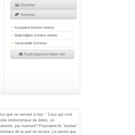
Görseller
Yorumlar
Kıyaslama listesine ekleyin
Beğendiğiniz ürünlere ekleyin
Yazdırılabilir Görünüm
Fiyatı düşünce haber ver!
parce que ne servant á rien. “ Ceux qui vont
e suite ininterrompue de dates, un
pérante, par moment? Pourraient-ils “tomber”
lontaire de la part du lecteur, j’ai pensé que