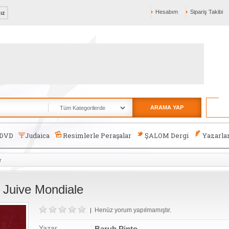
Hesabım
Sipariş Takibi
nız
ARAMA YAP
-DVD
Judaica
Resimlerle Peraşalar
ŞALOM Dergi
Yazarla
r
 Juive Mondiale
Henüz yorum yapılmamıştır.
|
:
Yazar
Baruh Pinto