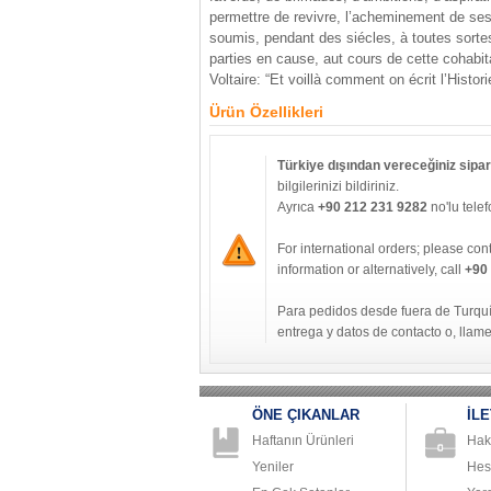
permettre de revivre, l’acheminement de ses a
soumis, pendant des siécles, à toutes sortes
parties en cause, aut cours de cette cohabit
Voltaire: “Et voillà comment on écrit l’Histor
Ürün Özellikleri
Türkiye dışından vereceğiniz sipari
bilgilerinizi bildiriniz.
Ayrıca
+90 212 231 9282
no'lu telef
For international orders; please con
information or alternatively, call
+90
Para pedidos desde fuera de Turqu
entrega y datos de contacto o, llam
ÖNE ÇIKANLAR
İLE
Haftanın Ürünleri
Hak
Yeniler
Hes