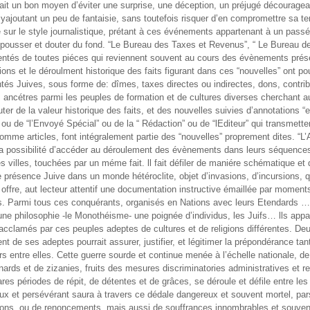
rait un bon moyen d’éviter une surprise, une déception, un préjugé découragea
ajoutant un peu de fantaisie, sans toutefois risquer d’en compromettre sa ten
é sur le style journalistique, prétant à ces événements appartenant à un passé lo
pousser et douter du fond. “Le Bureau des Taxes et Revenus”, “ Le Bureau de
entés de toutes piéces qui reviennent souvent au cours des évènements prés
ions et le déroulment historique des faits figurant dans ces “nouvelles” ont po
és Juives, sous forme de: dîmes, taxes directes ou indirectes, dons, contribu
s ancétres parmi les peuples de formation et de cultures diverses cherchant 
er de la valeur historique des faits, et des nouvelles suivies d’annotations “e
e “l’Envoyé Spécial” ou de la “ Rédaction” ou de “lEditeur” qui transmettent 
e articles, font intégralement partie des “nouvelles” proprement dites. “L’A
a possibilité d’accéder au déroulement des évènements dans leurs séquences 
illes, touchées par un méme fait. ll fait défiler de maniére schématique et d
présence Juive dans un monde hétéroclite, objet d’invasions, d’incursions, qu
 offre, aut lecteur attentif une documentation instructive émaillée par moments 
ts. Parmi tous ces conquérants, organisés en Nations avec leurs Etendards …
et une philosophie -le Monothéisme- une poignée d’individus, les Juifs… lls app
cclamés par ces peuples adeptes de cultures et de religions différentes. Deux
t de ses adeptes pourrait assurer, justifier, et légitimer la prépondérance t
urs entre elles. Cette guerre sourde et continue menée à l’échelle nationale, de 
rds et de zizanies, fruits des mesures discriminatories administratives et re
es périodes de répit, de détentes et de grâces, se déroule et défile entre les 
rieux et persévérant saura à travers ce dédale dangereux et souvent mortel, p
ions, ou de renoncements, mais aussi de souffrances innombrables et souvent fa