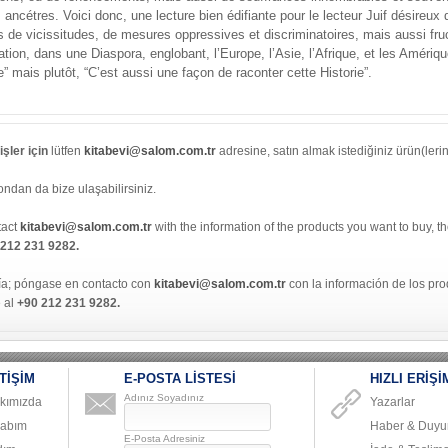
ncétres. Voici donc, une lecture bien édifiante pour le lecteur Juif désireux d
 de vicissitudes, de mesures oppressives et discriminatoires, mais aussi fruc
ation, dans une Diaspora, englobant, l’Europe, l’Asie, l’Afrique, et les Améri
ie” mais plutôt, “C’est aussi une façon de raconter cette Historie”.
şler için
lütfen
kitabevi@salom.com.tr
adresine, satın almak istediğiniz ürün(lerin) 
ondan da bize ulaşabilirsiniz.
tact
kitabevi@salom.com.tr
with the information of the products you want to buy, t
 212 231 9282.
ía; póngase en contacto con
kitabevi@salom.com.tr
con la información de los pr
e al
+90 212 231 9282.
TİŞİM
E-POSTA LİSTESİ
HIZLI ERİŞİ
Adınız Soyadınız
kımızda
Yazarlar
abım
Haber & Duyur
E-Posta Adresiniz