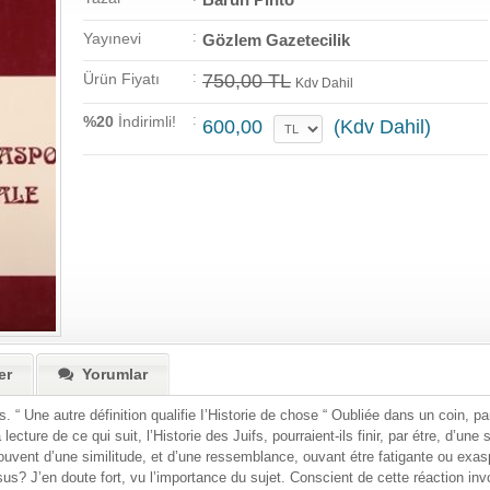
:
Yayınevi
Gözlem Gazetecilik
:
Ürün Fiyatı
750,00 TL
Kdv Dahil
:
%20
İndirimli!
600,00
(Kdv Dahil)
er
Yorumlar
aits. “ Une autre définition qualifie I’Historie de chose “ Oubliée dans un coin, 
lecture de ce qui suit, l’Historie des Juifs, pourraient-ils finir, par étre, d’un
vent d’une similitude, et d’une ressemblance, ouvant étre fatigante ou exas
sus? J’en doute fort, vu l’importance du sujet. Conscient de cette réaction invo