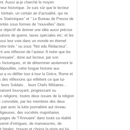
nt. Aussi ai-je cherché le moyen
eur historique. Je suis sûr que le lecteur
intain, un certain air d’actualité, qui ne
s Statistiques” et “ Le Bureau de Presse de
entés sous formes de “nouvelles” dans
ur objectif de donner une idée aussi précise
tions de guerre, taxes spéciales etc; et les
aussi leur voie dans un monde en éternel
ntre tirés “ ou sous “Not edu Rédacteur”,
une réflexion de l’auteur. A noter que les
nnuaire”, done aut lecteur, par son
historiques, et de déterminer aiséement le
épouillée, cette longue historie aux
i a vu défiler tour à tour la Gréce, Rome et
des réflexions qui reflétent ce que lui-
 leurs Soldats… leurs Chefs Militaires…
araisent louvoyant, progressant ou
 religions, toutes deux issues de la religion
ant convoitée, par les membres des deux
pair avec la lutte journalière aut niveau
ligieuses, des sociétés majoritaires
pages de “l’Annuaire” dans toute sa réalité
arsemé d’intrigues, de manoeuvres, de
tales, trouver et choisir la piste qui lui