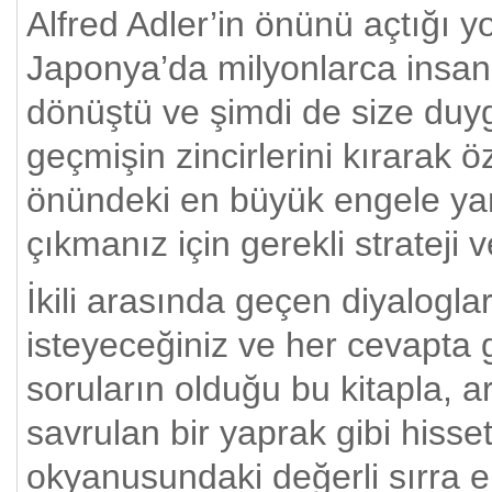
Alfred Adler’in önünü açtığı yo
Japonya’da milyonlarca insanı
dönüştü ve şimdi de size du
geçmişin zincirlerini kırarak
önündeki en büyük engele yan
çıkmanız için gerekli strateji 
İkili arasında geçen diyalogl
isteyeceğiniz ve her cevapta 
soruların olduğu bu kitapla, a
savrulan bir yaprak gibi his
okyanusundaki değerli sırra e