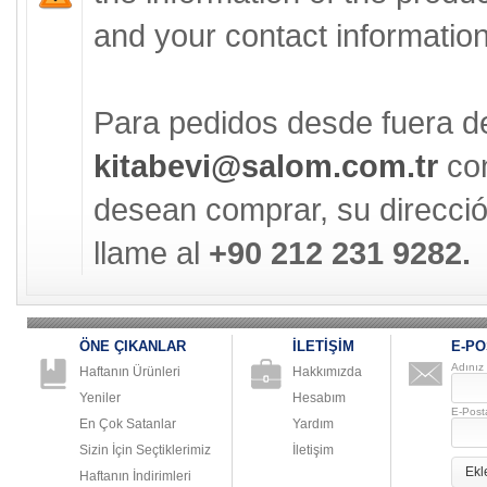
and your contact information 
Para pedidos desde fuera d
kitabevi@salom.com.tr
con
desean comprar, su direcció
llame al
+90 212 231 9282.
ÖNE ÇIKANLAR
İLETİŞİM
E-PO
Adınız
Haftanın Ürünleri
Hakkımızda
Yeniler
Hesabım
E-Post
En Çok Satanlar
Yardım
Sizin İçin Seçtiklerimiz
İletişim
Ekl
Haftanın İndirimleri