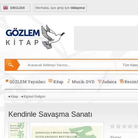
Merhaba, üye girişi için
tıklayınız
GÖZLEM Yayınları
Kitap
Muzik-DVD
Judaica
Resiml
Kitap
Kişisel Gelişim
Kendinle Savaşma Sanatı
Yazar