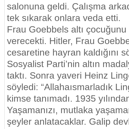
salonuna geldi. Çalışma arkada
tek sıkarak onlara veda etti.
Frau Goebbels altı çocuğunu 
verecekti. Hitler, Frau Goebbe
cesaretine hayran kaldığını 
Sosyalist Parti’nin altın mada
taktı. Sonra yaveri Heinz Ling
söyledi: “Allahaısmarladık Lin
kimse tanımadı. 1935 yılında
Yaşamanızı, mutlaka yaşaman
şeyler anlatacaklar. Galip dev