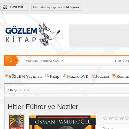
Merhaba, üye girişi için
tıklayınız
GÖZLEM Yayınları
Kitap
Muzik-DVD
Judaica
Resiml
Kitap
Tarih
Hitler Führer ve Naziler
Yazar