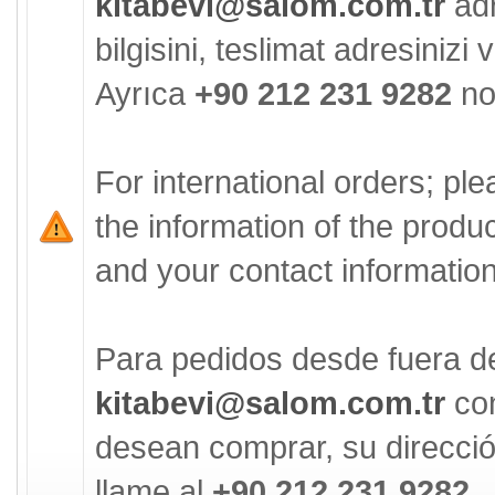
kitabevi@salom.com.tr
adr
bilgisini, teslimat adresinizi ve
Ayrıca
+90 212 231 9282
no'
For international orders; pl
the information of the produ
and your contact information 
Para pedidos desde fuera d
kitabevi@salom.com.tr
con
desean comprar, su direcció
llame al
+90 212 231 9282.