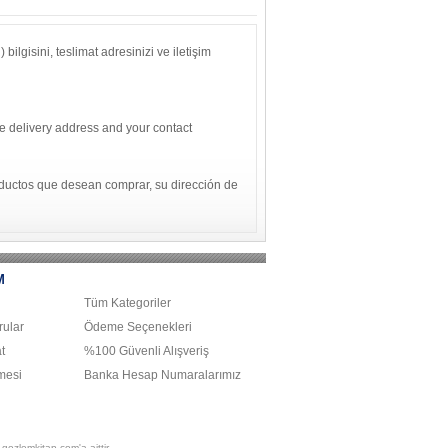
bilgisini, teslimat adresinizi ve iletişim
he delivery address and your contact
oductos que desean comprar, su dirección de
M
Tüm Kategoriler
ular
Ödeme Seçenekleri
t
%100 Güvenli Alışveriş
mesi
Banka Hesap Numaralarımız
gozlemkitap.com'a aittir.