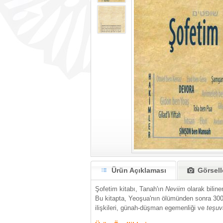
Ürün Açıklaması
Görsell
Şofetim kitabı, Tanah'ın
Neviim
olarak bilin
Bu kitapta, Yeoşua'nın ölümünden sonra 300 y
ilişkileri, günah-düşman egemenliği ve
teşuv