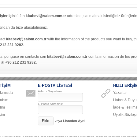
şler için
lütfen
kitabevi@salom.com.tr
adresine, satın almak istediğiniz ürün(lerin) 
ondan da bize ulaşabilirsiniz.
tact
kitabevi@salom.com.tr
with the information of the products you want to buy, t
 212 231 9282.
ía; póngase en contacto con
kitabevi@salom.com.tr
con la información de los pr
e al
+90 212 231 9282.
TİŞİM
E-POSTA LİSTESİ
HIZLI ERİŞİ
Adınız Soyadınız
kımızda
Yazarlar
abım
Haber & Duyur
E-Posta Adresiniz
dım
İade & Teslima
işim
Üyelik Sözleş
Ekle
veya
Listeden Ayrıl
Gözlem Kitap. gozlemkitap.com sitesi içerisinde yeralan tüm metin, resim veiçeriklerin telif hakları 