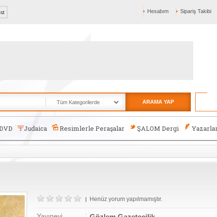
Hesabım
Sipariş Takibi
nız
ARAMA YAP
-DVD
Judaica
Resimlerle Peraşalar
ŞALOM Dergi
Yazarla
Henüz yorum yapılmamıştır.
|
:
Yayınevi
Gözlem Gazetecilik