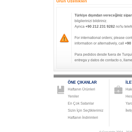
Ürün Özellikleri
Türkiye dışından vereceğiniz sipari
bilgilerinizi bildiriniz.
Ayrıca
+90 212 231 9282
no'lu telef
For international orders; please con
information or alternatively, call
+90
Para pedidos desde fuera de Turqu
entrega y datos de contacto o, llam
ÖNE ÇIKANLAR
İLE
Haftanın Ürünleri
Hak
Yeniler
Hes
En Çok Satanlar
Yar
Sizin İçin Seçtiklerimiz
İlet
Haftanın İndirimleri
© Copyright 2004 - 2026 