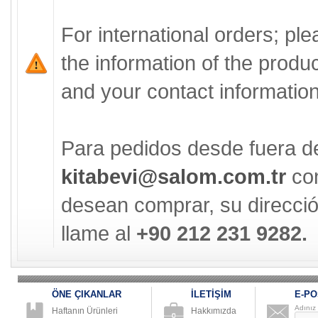
For international orders; pl
the information of the produ
and your contact information 
Para pedidos desde fuera d
kitabevi@salom.com.tr
con
desean comprar, su direcció
llame al
+90 212 231 9282.
ÖNE ÇIKANLAR
İLETİŞİM
E-PO
Adınız
Haftanın Ürünleri
Hakkımızda