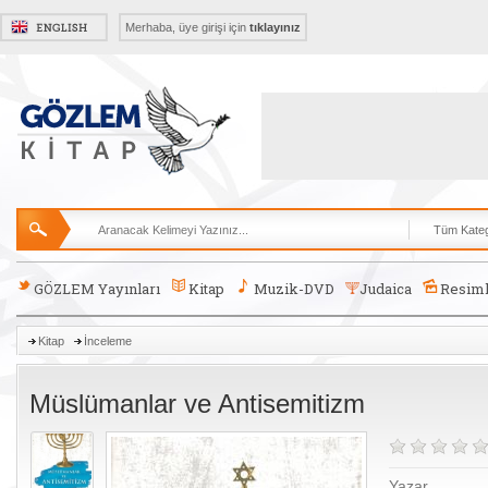
Merhaba, üye girişi için
tıklayınız
GÖZLEM Yayınları
Kitap
Muzik-DVD
Judaica
Resiml
Kitap
İnceleme
Müslümanlar ve Antisemitizm
Yazar