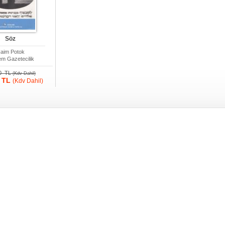
Söz
aim Potok
m Gazetecilik
00 TL
(Kdv Dahil)
0 TL
(Kdv Dahil)