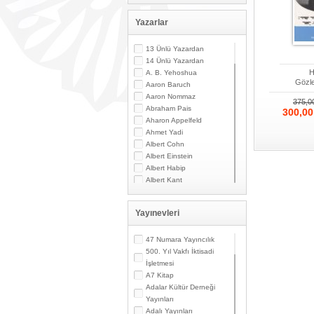
Yazarlar
13 Ünlü Yazardan
14 Ünlü Yazardan
H
A. B. Yehoshua
Gözle
Aaron Baruch
Aaron Nommaz
375,
Abraham Pais
300,0
Aharon Appelfeld
Ahmet Yadi
Albert Cohn
Albert Einstein
Albert Habip
Albert Kant
Albert N. Contente
Albert Özsarfati
Yayınevleri
Alberto Modiano
Alessandro Marzo
Magno
47 Numara Yayıncılık
Alexandre Toumarkine
500. Yıl Vakfı İktisadi
Ali Güler
İşletmesi
Alpaslan Pata
A7 Kitap
Alpay Kabacalı
Adalar Kültür Derneği
Alper K. Ateş
Yayınları
Altan Öymen
Adalı Yayınları