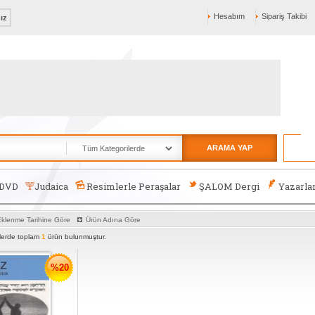
Hesabım
Sipariş Takibi
nız
ARAMA YAP
-DVD
Judaica
Resimlerle Peraşalar
ŞALOM Dergi
Yazarla
klenme Tarihine Göre
Ürün Adına Göre
rlerde toplam
1
ürün bulunmuştur.
%20