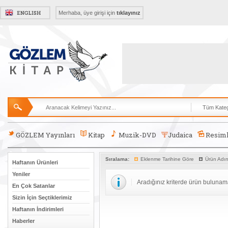
Merhaba, üye girişi için
tıklayınız
GÖZLEM Yayınları
Kitap
Muzik-DVD
Judaica
Resiml
Sıralama:
Eklenme Tarihine Göre
Ürün Adı
Haftanın Ürünleri
Yeniler
Aradığınız kriterde ürün bulunam
En Çok Satanlar
Sizin İçin Seçtiklerimiz
Haftanın İndirimleri
Haberler