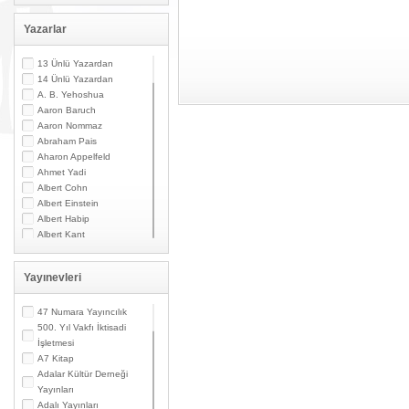
Yazarlar
13 Ünlü Yazardan
14 Ünlü Yazardan
A. B. Yehoshua
Aaron Baruch
Aaron Nommaz
Abraham Pais
Aharon Appelfeld
Ahmet Yadi
Albert Cohn
Albert Einstein
Albert Habip
Albert Kant
Albert N. Contente
Albert Özsarfati
Yayınevleri
Alberto Modiano
Alessandro Marzo
Magno
47 Numara Yayıncılık
Alexandre Toumarkine
500. Yıl Vakfı İktisadi
Ali Güler
İşletmesi
Alpaslan Pata
A7 Kitap
Alpay Kabacalı
Adalar Kültür Derneği
Alper K. Ateş
Yayınları
Altan Öymen
Adalı Yayınları