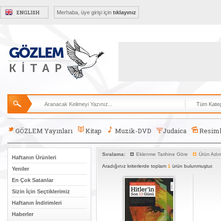
Merhaba, üye girişi için
tıklayınız
GÖZLEM Yayınları
Kitap
Muzik-DVD
Judaica
Resiml
Sıralama:
Eklenme Tarihine Göre
Ürün Adı
Haftanın Ürünleri
Aradığınız kriterlerde toplam
1
ürün bulunmuştur.
Yeniler
En Çok Satanlar
Sizin İçin Seçtiklerimiz
Haftanın İndirimleri
Haberler