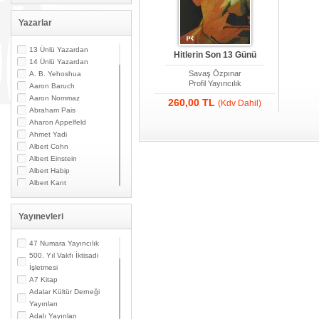
Yazarlar
13 Ünlü Yazardan
Hitlerin Son 13 Günü
14 Ünlü Yazardan
Savaş Özpınar
A. B. Yehoshua
Profil Yayıncılık
Aaron Baruch
Aaron Nommaz
260,00 TL
(Kdv Dahil)
Abraham Pais
Aharon Appelfeld
Ahmet Yadi
Albert Cohn
Albert Einstein
Albert Habip
Albert Kant
Albert N. Contente
Albert Özsarfati
Yayınevleri
Alberto Modiano
Alessandro Marzo
Magno
47 Numara Yayıncılık
Alexandre Toumarkine
500. Yıl Vakfı İktisadi
Ali Güler
İşletmesi
Alpaslan Pata
A7 Kitap
Alpay Kabacalı
Adalar Kültür Derneği
Alper K. Ateş
Yayınları
Altan Öymen
Adalı Yayınları