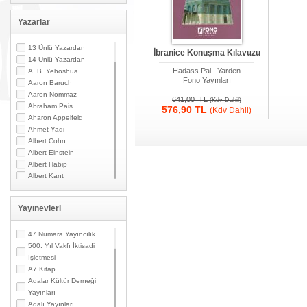
Yazarlar
13 Ünlü Yazardan
İbranice Konuşma Kılavuzu
14 Ünlü Yazardan
Hadass Pal –Yarden
A. B. Yehoshua
Fono Yayınları
Aaron Baruch
Aaron Nommaz
641,00 TL
(Kdv Dahil)
Abraham Pais
576,90 TL
(Kdv Dahil)
Aharon Appelfeld
Ahmet Yadi
Albert Cohn
Albert Einstein
Albert Habip
Albert Kant
Albert N. Contente
Albert Özsarfati
Yayınevleri
Alberto Modiano
Alessandro Marzo
Magno
47 Numara Yayıncılık
Alexandre Toumarkine
500. Yıl Vakfı İktisadi
Ali Güler
İşletmesi
Alpaslan Pata
A7 Kitap
Alpay Kabacalı
Adalar Kültür Derneği
Alper K. Ateş
Yayınları
Altan Öymen
Adalı Yayınları