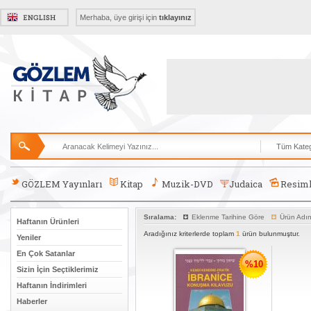
Merhaba, üye girişi için
tıklayınız
GÖZLEM Yayınları
Kitap
Muzik-DVD
Judaica
Resiml
Sıralama:
Eklenme Tarihine Göre
Ürün Adı
Haftanın Ürünleri
Aradığınız kriterlerde toplam
1
ürün bulunmuştur.
Yeniler
En Çok Satanlar
%10
Sizin İçin Seçtiklerimiz
Haftanın İndirimleri
Haberler