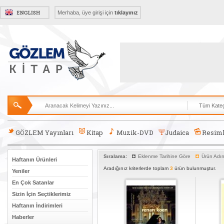
Merhaba, üye girişi için
tıklayınız
GÖZLEM Yayınları
Kitap
Muzik-DVD
Judaica
Resiml
Sıralama:
Eklenme Tarihine Göre
Ürün Adı
Haftanın Ürünleri
Aradığınız kriterlerde toplam
3
ürün bulunmuştur.
Yeniler
En Çok Satanlar
Sizin İçin Seçtiklerimiz
Haftanın İndirimleri
Haberler