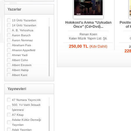
Yazarlar
13 Ünlü Yazardan
Holokost’u Anma “Uykudan
Positi
14 Ünlü Yazardan
Önce” (Cd+Dvd)...
of 
A. B. Yehoshua
Renan Koen
Aaron Baruch
Kalan Müzik Yapım Ltd. Şti.
Aaron Nommaz
Abraham Pais
250,00 TL
(Kdv Dahil)
2
Aharon Appelfeld
22
Ahmet Yadi
Albert Cohn
Albert Einstein
Albert Habip
Albert Kant
Albert N. Contente
Albert Özsarfati
Yayınevleri
Alberto Modiano
Alessandro Marzo
Magno
47 Numara Yayıncılık
Alexandre Toumarkine
500. Yıl Vakfı İktisadi
Ali Güler
İşletmesi
Alpaslan Pata
A7 Kitap
Alpay Kabacalı
Adalar Kültür Derneği
Alper K. Ateş
Yayınları
Altan Öymen
Adalı Yayınları