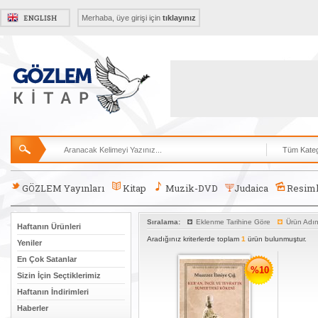
Merhaba, üye girişi için
tıklayınız
GÖZLEM Yayınları
Kitap
Muzik-DVD
Judaica
Resiml
Sıralama:
Eklenme Tarihine Göre
Ürün Adı
Haftanın Ürünleri
Aradığınız kriterlerde toplam
1
ürün bulunmuştur.
Yeniler
En Çok Satanlar
%10
Sizin İçin Seçtiklerimiz
Haftanın İndirimleri
Haberler