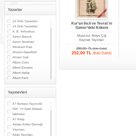
Yazarlar
13 Ünlü Yazardan
Kur’an İncil ve Tevrat´ın
14 Ünlü Yazardan
Sümer’deki Kökeni
A. B. Yehoshua
Muazzez İlmiye Çığ
Aaron Baruch
Kaynak Yayınları
Aaron Nommaz
Abraham Pais
280,00 TL
(Kdv Dahil)
Aharon Appelfeld
252,00 TL
(Kdv Dahil)
Ahmet Yadi
Albert Cohn
Albert Einstein
Albert Habip
Albert Kant
Albert N. Contente
Albert Özsarfati
Yayınevleri
Alberto Modiano
Alessandro Marzo
Magno
47 Numara Yayıncılık
Alexandre Toumarkine
500. Yıl Vakfı İktisadi
Ali Güler
İşletmesi
Alpaslan Pata
A7 Kitap
Alpay Kabacalı
Adalar Kültür Derneği
Alper K. Ateş
Yayınları
Altan Öymen
Adalı Yayınları