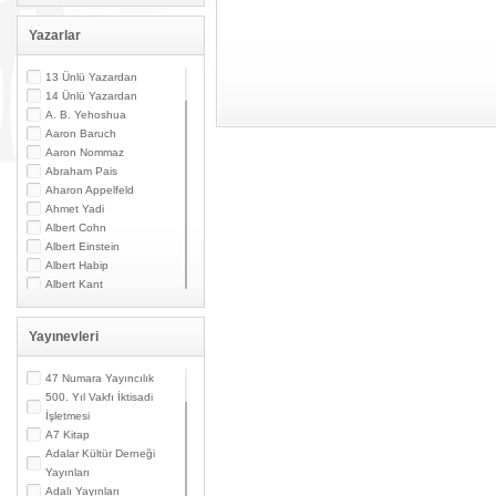
Yazarlar
13 Ünlü Yazardan
14 Ünlü Yazardan
A. B. Yehoshua
Aaron Baruch
Aaron Nommaz
Abraham Pais
Aharon Appelfeld
Ahmet Yadi
Albert Cohn
Albert Einstein
Albert Habip
Albert Kant
Albert N. Contente
Albert Özsarfati
Yayınevleri
Alberto Modiano
Alessandro Marzo
Magno
47 Numara Yayıncılık
Alexandre Toumarkine
500. Yıl Vakfı İktisadi
Ali Güler
İşletmesi
Alpaslan Pata
A7 Kitap
Alpay Kabacalı
Adalar Kültür Derneği
Alper K. Ateş
Yayınları
Altan Öymen
Adalı Yayınları