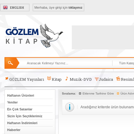
Merhaba, üye girişi için
tıklayınız
GÖZLEM Yayınları
Kitap
Muzik-DVD
Judaica
Resiml
Sıralama:
Eklenme Tarihine Göre
Ürün Adı
Haftanın Ürünleri
Yeniler
Aradığınız kriterde ürün bulunam
En Çok Satanlar
Sizin İçin Seçtiklerimiz
Haftanın İndirimleri
Haberler