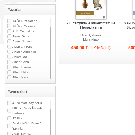
Yazarlar
13 Ünlü Yazardan
21. Yüzyılda Antisemitizm ile
Yakup’
14 Ünlü Yazardan
Hesaplaşma
Siyo
A. B. Yehoshua
Diren Çakmak
Aaron Baruch
Libra Kitap
Aaron Nommaz
Abraham Pais
450,00 TL
50
(Kdv Dahil)
Aharon Appelfeld
Ahmet Yadi
Albert Cohn
Albert Einstein
Albert Habip
Albert Kant
Albert N. Contente
Albert Özsarfati
Yayınevleri
Alberto Modiano
Alessandro Marzo
Magno
47 Numara Yayıncılık
Alexandre Toumarkine
500. Yıl Vakfı İktisadi
Ali Güler
İşletmesi
Alpaslan Pata
A7 Kitap
Alpay Kabacalı
Adalar Kültür Derneği
Alper K. Ateş
Yayınları
Altan Öymen
Adalı Yayınları