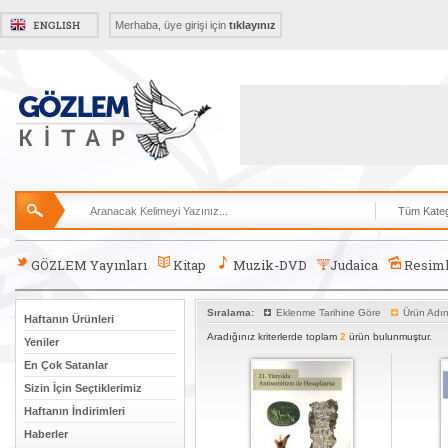
Merhaba, üye girişi için
tıklayınız
GÖZLEM Yayınları
Kitap
Muzik-DVD
Judaica
Resiml
Sıralama:
Eklenme Tarihine Göre
Ürün Adı
Haftanın Ürünleri
Aradığınız kriterlerde toplam
2
ürün bulunmuştur.
Yeniler
En Çok Satanlar
Sizin İçin Seçtiklerimiz
Haftanın İndirimleri
Haberler