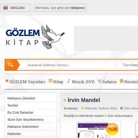
Merhaba, üye girişi için
tıklayınız
GÖZLEM Yayınları
Kitap
Muzik-DVD
Judaica
Resiml
Haftanın Ürünleri
İrvin Mandel
Yeniler
Sıralama:
Eklenme Tarihine Göre
Ürün Adı
En Çok Satanlar
Aradığınız kriterlerde toplam
8
ürün bulunmuştur.
Sizin İçin Seçtiklerimiz
Haftanın İndirimleri
%20
Haberler