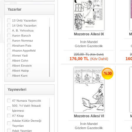
Yazarlar
13 Ünlü Yazardan
14 Ünlü Yazardan
A. B. Yehoshua
Mozotros Ailesi IX
M
Aaron Baruch
Aaron Nommaz
İrvin Mandel
Abraham Pais
Gözlem Gazetecilik
Aharon Appelfeld
220,00 TL
2
(Kdv Dahil)
Ahmet Yadi
176,00 TL
16
(Kdv Dahil)
Albert Cohn
Albert Einstein
Albert Habip
%30
Albert Kant
Albert N. Contente
Albert Özsarfati
Yayınevleri
Alberto Modiano
Alessandro Marzo
Magno
47 Numara Yayıncılık
Alexandre Toumarkine
500. Yıl Vakfı İktisadi
Ali Güler
İşletmesi
Alpaslan Pata
A7 Kitap
Mozotros Ailesi VI
M
Alpay Kabacalı
Adalar Kültür Derneği
İrvin Mandel
Alper K. Ateş
Yayınları
Gözlem Gazetecilik
Altan Öymen
Adalı Yayınları