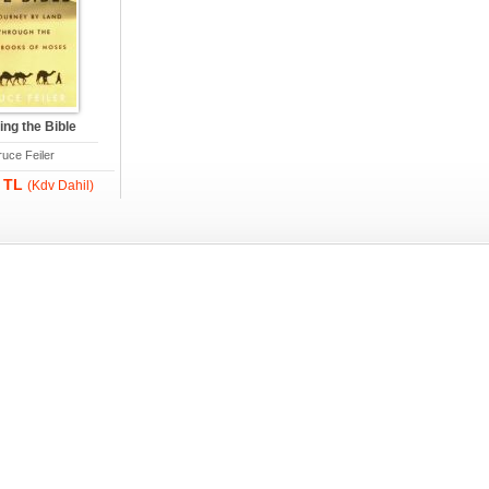
ing the Bible
ruce Feiler
0 TL
(Kdv Dahil)