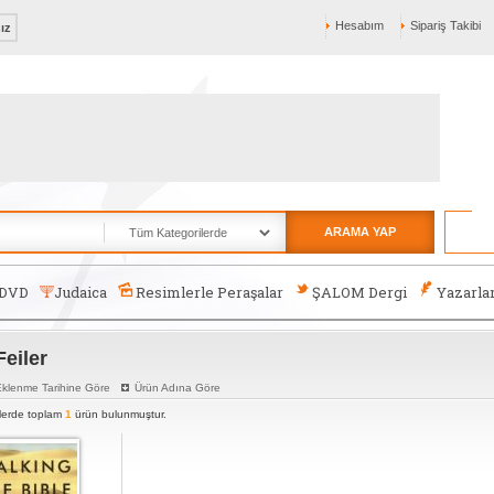
Hesabım
Sipariş Takibi
nız
ARAMA YAP
-DVD
Judaica
Resimlerle Peraşalar
ŞALOM Dergi
Yazarla
eiler
klenme Tarihine Göre
Ürün Adına Göre
rlerde toplam
1
ürün bulunmuştur.