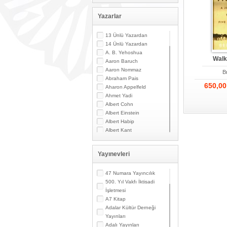
Yazarlar
13 Ünlü Yazardan
14 Ünlü Yazardan
A. B. Yehoshua
Walk
Aaron Baruch
Aaron Nommaz
B
Abraham Pais
650,0
Aharon Appelfeld
Ahmet Yadi
Albert Cohn
Albert Einstein
Albert Habip
Albert Kant
Albert N. Contente
Albert Özsarfati
Yayınevleri
Alberto Modiano
Alessandro Marzo
Magno
47 Numara Yayıncılık
Alexandre Toumarkine
500. Yıl Vakfı İktisadi
Ali Güler
İşletmesi
Alpaslan Pata
A7 Kitap
Alpay Kabacalı
Adalar Kültür Derneği
Alper K. Ateş
Yayınları
Altan Öymen
Adalı Yayınları