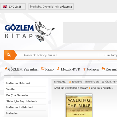
Merhaba, üye girişi için
tıklayınız
GÖZLEM Yayınları
Kitap
Muzik-DVD
Judaica
Resiml
Sıralama:
Eklenme Tarihine Göre
Ürün Adı
Haftanın Ürünleri
Aradığınız kriterlerde toplam
1
ürün bulunmuştur.
Yeniler
En Çok Satanlar
Sizin İçin Seçtiklerimiz
Haftanın İndirimleri
Haberler