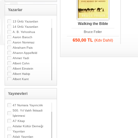
Yazarlar
13 Ünlü Yazardan
Walking the Bible
14 Ünlü Yazardan
Bruce Feiler
A. B. Yehoshua
Aaron Baruch
650,00 TL
(Kdv Dahil)
Aaron Nommaz
Abraham Pais
Aharon Appelfeld
Ahmet Yadi
Albert Cohn
Albert Einstein
Albert Habip
Albert Kant
Albert N. Contente
Albert Özsarfati
Yayınevleri
Alberto Modiano
Alessandro Marzo
Magno
47 Numara Yayıncılık
Alexandre Toumarkine
500. Yıl Vakfı İktisadi
Ali Güler
İşletmesi
Alpaslan Pata
A7 Kitap
Alpay Kabacalı
Adalar Kültür Derneği
Alper K. Ateş
Yayınları
Altan Öymen
Adalı Yayınları