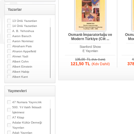
Yazarlar
13 Ünlü Yazardan
14 Ünlü Yazardan
A. B. Yehoshua
Osmanlı İmparatorluğu ve
Osma
Aaron Baruch
Modern Türkiye (Cilt ...
Mod
Aaron Nommaz
Abraham Pais
Stanford Show
E Yayınları
Aharon Appelfeld
Ahmet Yadi
135,00 TL
4
(Kdv Dahil)
Albert Cohn
121,50 TL
37
(Kdv Dahil)
Albert Einstein
Albert Habip
Albert Kant
Albert N. Contente
Albert Özsarfati
Yayınevleri
Alberto Modiano
Alessandro Marzo
Magno
47 Numara Yayıncılık
Alexandre Toumarkine
500. Yıl Vakfı İktisadi
Ali Güler
İşletmesi
Alpaslan Pata
A7 Kitap
Alpay Kabacalı
Adalar Kültür Derneği
Alper K. Ateş
Yayınları
Altan Öymen
Adalı Yayınları