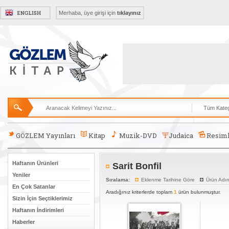
Merhaba, üye girişi için
tıklayınız
GÖZLEM Yayınları
Kitap
Muzik-DVD
Judaica
Resiml
Haftanın Ürünleri
Sarit Bonfil
Yeniler
Sıralama:
Eklenme Tarihine Göre
Ürün Adı
En Çok Satanlar
Aradığınız kriterlerde toplam
1
ürün bulunmuştur.
Sizin İçin Seçtiklerimiz
Haftanın İndirimleri
Haberler