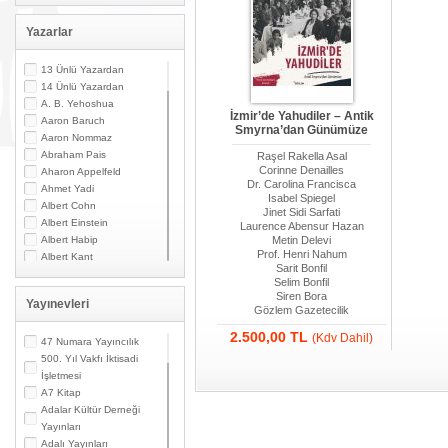
Yazarlar
13 Ünlü Yazardan
14 Ünlü Yazardan
A. B. Yehoshua
İzmir’de Yahudiler – Antik
Aaron Baruch
Smyrna’dan Günümüze
Aaron Nommaz
Abraham Pais
Raşel Rakella Asal
Corinne Denailles
Aharon Appelfeld
Dr. Carolina Francisca
Ahmet Yadi
Isabel Spiegel
Albert Cohn
Jinet Sidi Sarfati
Albert Einstein
Laurence Abensur Hazan
Albert Habip
Metin Delevi
Prof. Henri Nahum
Albert Kant
Sarit Bonfil
Albert N. Contente
Selim Bonfil
Albert Özsarfati
Siren Bora
Yayınevleri
Alberto Modiano
Gözlem Gazetecilik
Alessandro Marzo
2.500,00 TL
(Kdv Dahil)
Magno
47 Numara Yayıncılık
Alexandre Toumarkine
500. Yıl Vakfı İktisadi
Ali Güler
İşletmesi
Alpaslan Pata
A7 Kitap
Alpay Kabacalı
Adalar Kültür Derneği
Alper K. Ateş
Yayınları
Altan Öymen
Adalı Yayınları