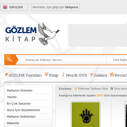
Merhaba, üye girişi için
tıklayınız
GÖZLEM Yayınları
Kitap
Muzik-DVD
Judaica
Resiml
Sıralama:
Eklenme Tarihine Göre
Ürün Adı
Haftanın Ürünleri
Aradığınız kriterlerde toplam
1005
ürün bulunmuştur
Yeniler
En Çok Satanlar
Sizin İçin Seçtiklerimiz
Haftanın İndirimleri
Haberler