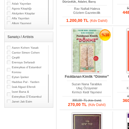
Dürüstlük, Adalet, Barış
Amalia Skarlatou Levi
Adalı Yayınları
5
Amin Maalouf
Agora Kitaplığı
Rav Naftali Haleva
44
Gözlem Gazetecilik
Amor Towles
Akılçelen Kitaplar
Amos Elon
Alfa Yayınları
1.200,00 TL
(Kdv Dahil)
Amos Oz
Alkım Yayınevi
Amos Perlmutter /
Alter Yayınları
Michael I. Handel / Uri
Alternatif Yayıncılık
%10
Sanatçı / Artists
Bar-Joseph
Altınordu Yayınları
André Aciman
Aras Yayıncılık
Anette Inselberg
Ares Kitap
Aaron Kohen Yasak
Anne Frank
Ares Kitap
Cantor Simon Cohen
Annie Bellaiche-
Arion Yayınevi
Çeşitli
Cohen
Arkadaş Yayınları
Erensya Sefaradi
Anonim
Arkadya Yayınları
Estreyikas d´Estambol
Ari Şavit
Artemis Yayınları
Korosu
Fısıldanan Kimlik “Dönme”
Art Spiegelman
Artisan Yayınlar
Eytan İpeker
Aryeh Kaplan
Arya Yayıncılık
Haddas Pal - Yarden
Suzan Nana Tarablus
Aryeh Shmuelevitz
Asos Yayınları
İzak Algazi Efendi
Uluç Özüyener
K
Asher Kravitz
Astana Yayınları
İzzet Bana &
Kırmızı Kedi Yayınevi
4
Atakan Büyükdağ
Avrasya Stratejik
Estreyikas D´Estambul
36
300,00 TL
(Kdv Dahil)
Atilla Dorsay
Araştırmalar Merkezi
Janet Jak Esim
270,00 TL
(Kdv Dahil)
Avi Alkaş
Yayınları
klez-Mez
Avram Galante
Ayışığı Kitapları
Los Paşaros Sefaradis
Avram Ventura
Ayraç Yayınevi
Mor Karbasi
Aydemir Ay
Ayrıntı Yayınları
Nino Varon
Ayhan Aktar
Bağımsız Kitaplar
Renan Koen