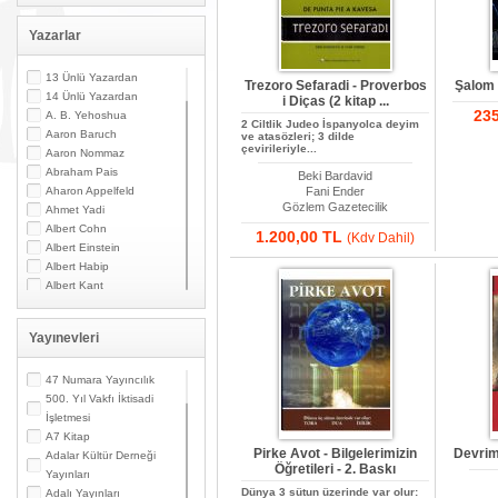
Yazarlar
13 Ünlü Yazardan
Trezoro Sefaradi - Proverbos
Şalom
14 Ünlü Yazardan
i Diças (2 kitap ...
23
A. B. Yehoshua
2 Ciltlik Judeo İspanyolca deyim
Aaron Baruch
ve atasözleri; 3 dilde
çevirileriyle...
Aaron Nommaz
Abraham Pais
Beki Bardavid
Aharon Appelfeld
Fani Ender
Gözlem Gazetecilik
Ahmet Yadi
Albert Cohn
1.200,00 TL
(Kdv Dahil)
Albert Einstein
Albert Habip
Albert Kant
Albert N. Contente
Albert Özsarfati
Yayınevleri
Alberto Modiano
Alessandro Marzo
Magno
47 Numara Yayıncılık
Alexandre Toumarkine
500. Yıl Vakfı İktisadi
Ali Güler
İşletmesi
Alpaslan Pata
A7 Kitap
Pirke Avot - Bilgelerimizin
Devrim
Alpay Kabacalı
Adalar Kültür Derneği
Öğretileri - 2. Baskı
Alper K. Ateş
Yayınları
Dünya 3 sütun üzerinde var olur:
Altan Öymen
Adalı Yayınları