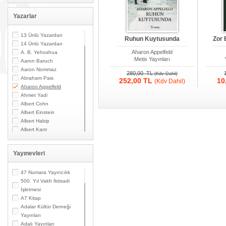
Yazarlar
13 Ünlü Yazardan
Ruhun Kuytusunda
Zor 
14 Ünlü Yazardan
Aharon Appelfeld
A. B. Yehoshua
Metis Yayınları
Aaron Baruch
Aaron Nommaz
280,00 TL
(Kdv Dahil)
Abraham Pais
252,00 TL
10
(Kdv Dahil)
Aharon Appelfeld
Ahmet Yadi
Albert Cohn
Albert Einstein
Albert Habip
Albert Kant
Albert N. Contente
Albert Özsarfati
Yayınevleri
Alberto Modiano
Alessandro Marzo
Magno
47 Numara Yayıncılık
Alexandre Toumarkine
500. Yıl Vakfı İktisadi
Ali Güler
İşletmesi
Alpaslan Pata
A7 Kitap
Alpay Kabacalı
Adalar Kültür Derneği
Alper K. Ateş
Yayınları
Altan Öymen
Adalı Yayınları