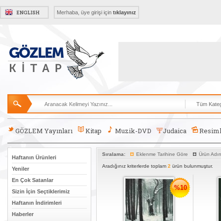
Merhaba, üye girişi için
tıklayınız
GÖZLEM Yayınları
Kitap
Muzik-DVD
Judaica
Resiml
Sıralama:
Eklenme Tarihine Göre
Ürün Adı
Haftanın Ürünleri
Aradığınız kriterlerde toplam
2
ürün bulunmuştur.
Yeniler
En Çok Satanlar
%10
Sizin İçin Seçtiklerimiz
Haftanın İndirimleri
Haberler