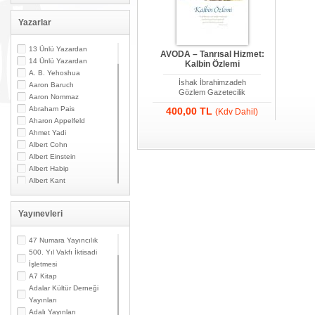
Yazarlar
13 Ünlü Yazardan
AVODA – Tanrısal Hizmet:
14 Ünlü Yazardan
Kalbin Özlemi
A. B. Yehoshua
İshak İbrahimzadeh
Aaron Baruch
Gözlem Gazetecilik
Aaron Nommaz
Abraham Pais
400,00 TL
(Kdv Dahil)
Aharon Appelfeld
Ahmet Yadi
Albert Cohn
Albert Einstein
Albert Habip
Albert Kant
Albert N. Contente
Albert Özsarfati
Yayınevleri
Alberto Modiano
Alessandro Marzo
Magno
47 Numara Yayıncılık
Alexandre Toumarkine
500. Yıl Vakfı İktisadi
Ali Güler
İşletmesi
Alpaslan Pata
A7 Kitap
Alpay Kabacalı
Adalar Kültür Derneği
Alper K. Ateş
Yayınları
Altan Öymen
Adalı Yayınları