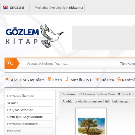
Merhaba, üye girişi için
tıklayınız
GÖZLEM Yayınları
Kitap
Muzik-DVD
Judaica
Resiml
Sıralama:
Eklenme Tarihine Göre
Ürün Adı
Haftanın Ürünleri
Aradığınız kriterlerde toplam
1
ürün bulunmuştur.
Yeniler
En Çok Satanlar
Sizin İçin Seçtiklerimiz
Haftanın İndirimleri
Haberler