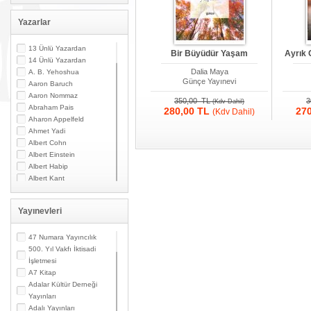
Yazarlar
13 Ünlü Yazardan
Bir Büyüdür Yaşam
Ayrık 
14 Ünlü Yazardan
Dalia Maya
A. B. Yehoshua
Günçe Yayınevi
Aaron Baruch
Aaron Nommaz
350,00 TL
3
(Kdv Dahil)
Abraham Pais
280,00 TL
27
(Kdv Dahil)
Aharon Appelfeld
Ahmet Yadi
Albert Cohn
Albert Einstein
Albert Habip
Albert Kant
Albert N. Contente
Albert Özsarfati
Yayınevleri
Alberto Modiano
Alessandro Marzo
Magno
47 Numara Yayıncılık
Alexandre Toumarkine
500. Yıl Vakfı İktisadi
Ali Güler
İşletmesi
Alpaslan Pata
A7 Kitap
Alpay Kabacalı
Adalar Kültür Derneği
Alper K. Ateş
Yayınları
Altan Öymen
Adalı Yayınları