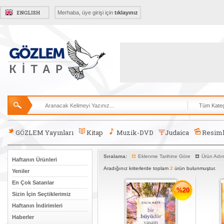
Merhaba, üye girişi için
tıklayınız
GÖZLEM Yayınları
Kitap
Muzik-DVD
Judaica
Resiml
Sıralama:
Eklenme Tarihine Göre
Ürün Adı
Haftanın Ürünleri
Aradığınız kriterlerde toplam
2
ürün bulunmuştur.
Yeniler
En Çok Satanlar
%20
Sizin İçin Seçtiklerimiz
Haftanın İndirimleri
Haberler