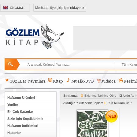
Merhaba, üye girişi için
tıklayınız
GÖZLEM Yayınları
Kitap
Muzik-DVD
Judaica
Resiml
Sıralama:
Eklenme Tarihine Göre
Ürün Adı
Haftanın Ürünleri
Aradığınız kriterlerde toplam
1
ürün bulunmuştur.
Yeniler
En Çok Satanlar
%10
Sizin İçin Seçtiklerimiz
Haftanın İndirimleri
Haberler