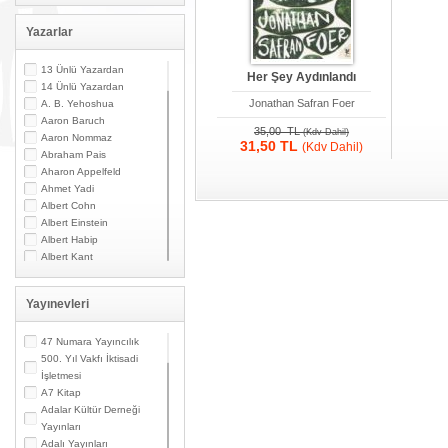
Yazarlar
13 Ünlü Yazardan
Her Şey Aydınlandı
14 Ünlü Yazardan
Jonathan Safran Foer
A. B. Yehoshua
Aaron Baruch
35,00 TL
(Kdv Dahil)
Aaron Nommaz
31,50 TL
(Kdv Dahil)
Abraham Pais
Aharon Appelfeld
Ahmet Yadi
Albert Cohn
Albert Einstein
Albert Habip
Albert Kant
Albert N. Contente
Albert Özsarfati
Yayınevleri
Alberto Modiano
Alessandro Marzo
Magno
47 Numara Yayıncılık
Alexandre Toumarkine
500. Yıl Vakfı İktisadi
Ali Güler
İşletmesi
Alpaslan Pata
A7 Kitap
Alpay Kabacalı
Adalar Kültür Derneği
Alper K. Ateş
Yayınları
Altan Öymen
Adalı Yayınları