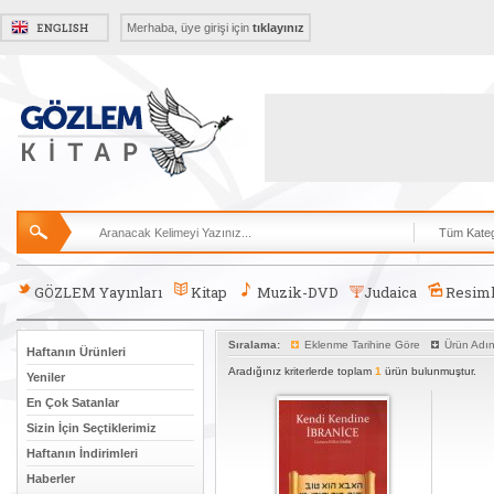
Merhaba, üye girişi için
tıklayınız
GÖZLEM Yayınları
Kitap
Muzik-DVD
Judaica
Resiml
Sıralama:
Eklenme Tarihine Göre
Ürün Adı
Haftanın Ürünleri
Aradığınız kriterlerde toplam
1
ürün bulunmuştur.
Yeniler
En Çok Satanlar
Sizin İçin Seçtiklerimiz
Haftanın İndirimleri
Haberler