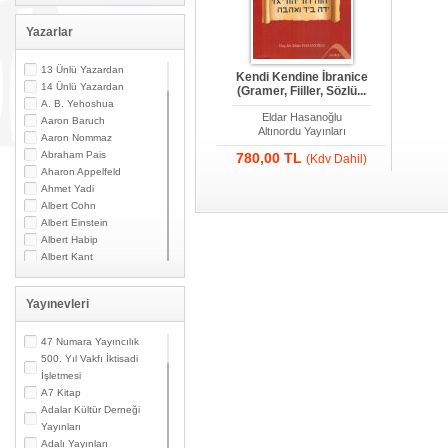
Yazarlar
13 Ünlü Yazardan
Kendi Kendine İbranice
14 Ünlü Yazardan
(Gramer, Fiiller, Sözlü...
A. B. Yehoshua
Eldar Hasanoğlu
Aaron Baruch
Altınordu Yayınları
Aaron Nommaz
Abraham Pais
780,00 TL
(Kdv Dahil)
Aharon Appelfeld
Ahmet Yadi
Albert Cohn
Albert Einstein
Albert Habip
Albert Kant
Albert N. Contente
Albert Özsarfati
Yayınevleri
Alberto Modiano
Alessandro Marzo
Magno
47 Numara Yayıncılık
Alexandre Toumarkine
500. Yıl Vakfı İktisadi
Ali Güler
İşletmesi
Alpaslan Pata
A7 Kitap
Alpay Kabacalı
Adalar Kültür Derneği
Alper K. Ateş
Yayınları
Altan Öymen
Adalı Yayınları