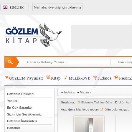
Merhaba, üye girişi için
tıklayınız
GÖZLEM Yayınları
Kitap
Muzik-DVD
Judaica
Resiml
Judaica
Mezuza
Haftanın Ürünleri
Yeniler
Sıralama:
Eklenme Tarihine Göre
Ürün Adı
En Çok Satanlar
Aradığınız kriterlerde toplam
17
ürün bulunmuştur.
Sizin İçin Seçtiklerimiz
Haftanın İndirimleri
Haberler