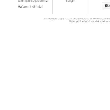
Sizin İçin Seçtiklerimiz
İletişim
Ekl
Haftanın İndirimleri
© Copyright 2004 - 2026 Gözlem Kitap. gozlemkitap.com sitesi
Hiçbir şekilde basılı ve elektronik 