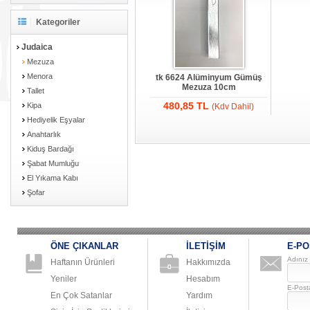
Kategoriler
Judaica
Mezuza
Menora
tk 6624 Alüminyum Gümüş
Mezuza 10cm
Tallet
480,85 TL
Kipa
(Kdv Dahil)
Hediyelik Eşyalar
Anahtarlık
Kiduş Bardağı
Şabat Mumluğu
El Yıkama Kabı
Şofar
ÖNE ÇIKANLAR
İLETİŞİM
E-PO
Adınız
Haftanın Ürünleri
Hakkımızda
Yeniler
Hesabım
E-Post
En Çok Satanlar
Yardım