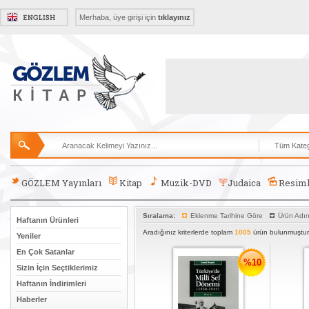
Merhaba, üye girişi için
tıklayınız
GÖZLEM Yayınları
Kitap
Muzik-DVD
Judaica
Resiml
Sıralama:
Eklenme Tarihine Göre
Ürün Adı
Haftanın Ürünleri
Aradığınız kriterlerde toplam
1005
ürün bulunmuştur
Yeniler
En Çok Satanlar
%10
Sizin İçin Seçtiklerimiz
Haftanın İndirimleri
Haberler