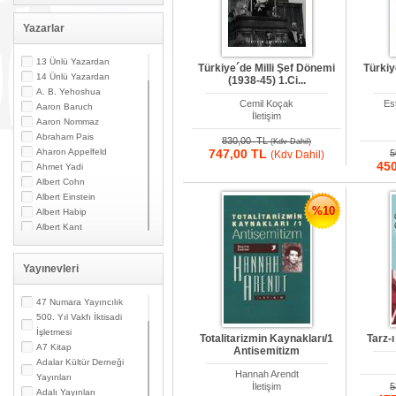
Yazarlar
13 Ünlü Yazardan
Türkiye´de Milli Şef Dönemi
Türkiy
14 Ünlü Yazardan
(1938-45) 1.Ci...
A. B. Yehoshua
Cemil Koçak
Es
Aaron Baruch
İletişim
Aaron Nommaz
Abraham Pais
830,00 TL
(Kdv Dahil)
Aharon Appelfeld
747,00 TL
5
(Kdv Dahil)
45
Ahmet Yadi
Albert Cohn
Albert Einstein
%10
Albert Habip
Albert Kant
Albert N. Contente
Albert Özsarfati
Yayınevleri
Alberto Modiano
Alessandro Marzo
Magno
47 Numara Yayıncılık
Alexandre Toumarkine
500. Yıl Vakfı İktisadi
Ali Güler
İşletmesi
Totalitarizmin Kaynakları/1
Tarz-ı
Alpaslan Pata
A7 Kitap
Antisemitizm
Alpay Kabacalı
Adalar Kültür Derneği
Hannah Arendt
Alper K. Ateş
Yayınları
İletişim
5
Altan Öymen
Adalı Yayınları