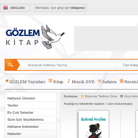
Merhaba, üye girişi için
tıklayınız
GÖZLEM Yayınları
Kitap
Muzik-DVD
Judaica
Resiml
Sıralama:
Eklenme Tarihine Göre
Ürün Adı
Haftanın Ürünleri
Aradığınız kriterlerde toplam
3
ürün bulunmuştur.
Yeniler
En Çok Satanlar
Sizin İçin Seçtiklerimiz
Haftanın İndirimleri
Haberler