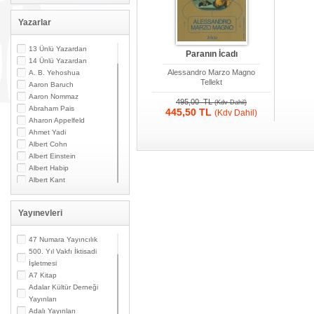
Yazarlar
13 Ünlü Yazardan
Paranın İcadı
14 Ünlü Yazardan
Alessandro Marzo Magno
A. B. Yehoshua
Tellekt
Aaron Baruch
Aaron Nommaz
495,00 TL
(Kdv Dahil)
Abraham Pais
445,50 TL
(Kdv Dahil)
Aharon Appelfeld
Ahmet Yadi
Albert Cohn
Albert Einstein
Albert Habip
Albert Kant
Albert N. Contente
Albert Özsarfati
Yayınevleri
Alberto Modiano
Alessandro Marzo
Magno
47 Numara Yayıncılık
Alexandre Toumarkine
500. Yıl Vakfı İktisadi
Ali Güler
İşletmesi
Alpaslan Pata
A7 Kitap
Alpay Kabacalı
Adalar Kültür Derneği
Alper K. Ateş
Yayınları
Altan Öymen
Adalı Yayınları