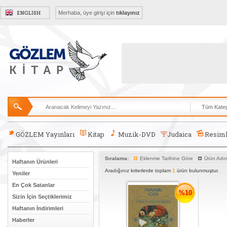
Merhaba, üye girişi için
tıklayınız
GÖZLEM Yayınları
Kitap
Muzik-DVD
Judaica
Resiml
Sıralama:
Eklenme Tarihine Göre
Ürün Adı
Haftanın Ürünleri
Aradığınız kriterlerde toplam
1
ürün bulunmuştur.
Yeniler
En Çok Satanlar
%10
Sizin İçin Seçtiklerimiz
Haftanın İndirimleri
Haberler