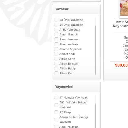
Yazarlar
13 Ünlü Yazardan
İzmir S
14 Ünlü Yazardan
Kaybolan
A. B. Yehoshua
Aaron Baruch
Sa
Aaron Nommaz
E
Abraham Pais
Jine
Aharon Appelfeld
Li
Nü
Ahmet Yadi
O
Albert Cohn
Albert Einstein
900,0
Albert Habip
Albert Kant
Albert N. Contente
Albert Özsarfati
Yayınevleri
Alberto Modiano
Alessandro Marzo
Magno
47 Numara Yayıncılık
Alexandre Toumarkine
500. Yıl Vakfı İktisadi
Ali Güler
İşletmesi
Alpaslan Pata
A7 Kitap
Alpay Kabacalı
Adalar Kültür Derneği
Alper K. Ateş
Yayınları
Altan Öymen
Adalı Yayınları