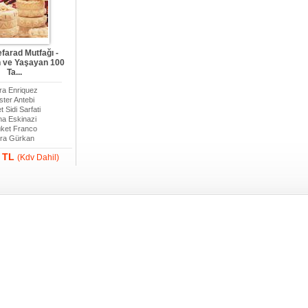
efarad Mutfağı -
 ve Yaşayan 100
Ta...
ra Enriquez
ster Antebi
t Sidi Sarfati
na Eskinazi
ket Franco
ra Gürkan
0 TL
(Kdv Dahil)