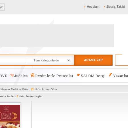
Hesabım
Sipariş Takibi
nız
ARAMA YAP
-DVD
Judaica
Resimlerle Peraşalar
ŞALOM Dergi
Yazarla
klenme Tarihine Göre
Ürün Adına Göre
rlerde toplam
1
ürün bulunmuştur.