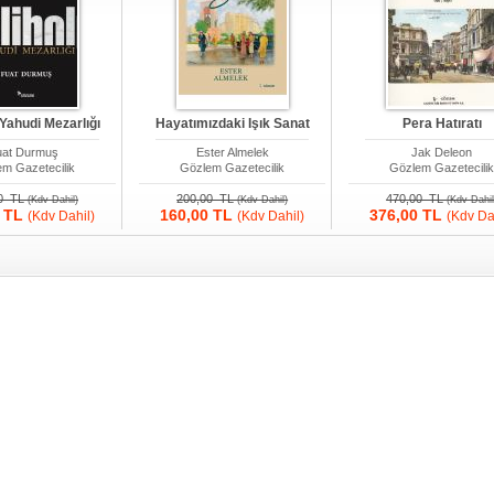
 Yahudi Mezarlığı
Hayatımızdaki Işık Sanat
Pera Hatıratı
uat Durmuş
Ester Almelek
Jak Deleon
m Gazetecilik
Gözlem Gazetecilik
Gözlem Gazetecili
00 TL
200,00 TL
470,00 TL
(Kdv Dahil)
(Kdv Dahil)
(Kdv Dahil
0 TL
160,00 TL
376,00 TL
(Kdv Dahil)
(Kdv Dahil)
(Kdv Da