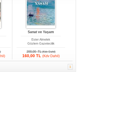
Sanat ve Yaşam
Ester Almelek
k
Gözlem Gazetecilik
200,00 TL
)
(Kdv Dahil)
160,00 TL
hil)
(Kdv Dahil)
1