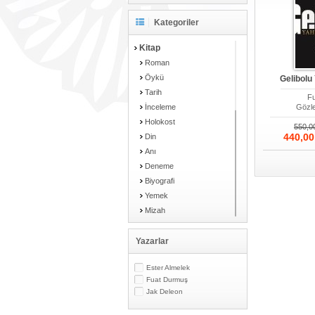
Kategoriler
Kitap
Roman
Öykü
Gelibolu
Tarih
F
İnceleme
Gözle
Holokost
550,
440,0
Din
Anı
Deneme
Biyografi
Yemek
Mizah
Çizgi Roman
Karikatür
Yazarlar
Farklı Dilden Kitaplar
Ester Almelek
Kişisel Gelişim
Fuat Durmuş
Sosyoloji
Jak Deleon
Felsefe
Çocuk Kitapları