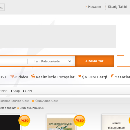
Hesabım
Sipariş Takibi
nız
ARAMA YAP
-DVD
Judaica
Resimlerle Peraşalar
ŞALOM Dergi
Yazarla
nları
Kitap
Gezi
klenme Tarihine Göre
Ürün Adına Göre
rlerde toplam
4
ürün bulunmuştur.
%20
%20