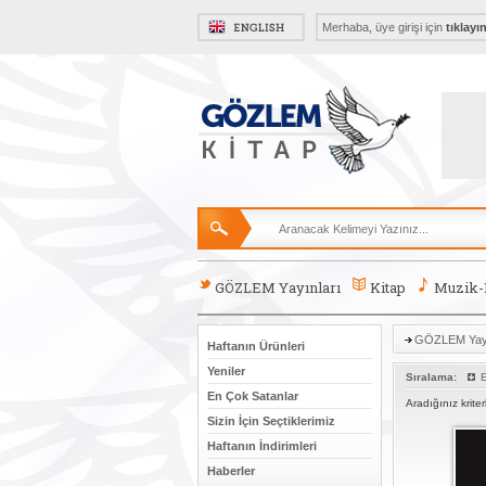
Merhaba, üye girişi için
tıklayı
GÖZLEM Yayınları
Kitap
Muzik
GÖZLEM Yayı
Haftanın Ürünleri
Yeniler
Sıralama:
E
En Çok Satanlar
Aradığınız krite
Sizin İçin Seçtiklerimiz
Haftanın İndirimleri
Haberler