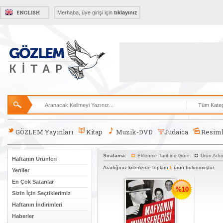
Merhaba, üye girişi için
tıklayınız
GÖZLEM Yayınları
Kitap
Muzik-DVD
Judaica
Resiml
Sıralama:
Eklenme Tarihine Göre
Ürün Adı
Haftanın Ürünleri
Aradığınız kriterlerde toplam
1
ürün bulunmuştur.
Yeniler
En Çok Satanlar
%10
Sizin İçin Seçtiklerimiz
Haftanın İndirimleri
Haberler