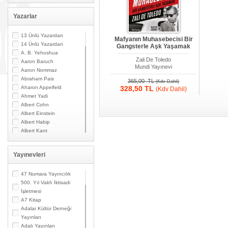
Yazarlar
13 Ünlü Yazardan
Mafyanın Muhasebecisi Bir
14 Ünlü Yazardan
Gangsterle Aşk Yaşamak
A. B. Yehoshua
Zali De Toledo
Aaron Baruch
Mundi Yayınevi
Aaron Nommaz
Abraham Pais
365,00 TL
(Kdv Dahil)
Aharon Appelfeld
328,50 TL
(Kdv Dahil)
Ahmet Yadi
Albert Cohn
Albert Einstein
Albert Habip
Albert Kant
Albert N. Contente
Albert Özsarfati
Yayınevleri
Alberto Modiano
Alessandro Marzo
Magno
47 Numara Yayıncılık
Alexandre Toumarkine
500. Yıl Vakfı İktisadi
Ali Güler
İşletmesi
Alpaslan Pata
A7 Kitap
Alpay Kabacalı
Adalar Kültür Derneği
Alper K. Ateş
Yayınları
Altan Öymen
Adalı Yayınları