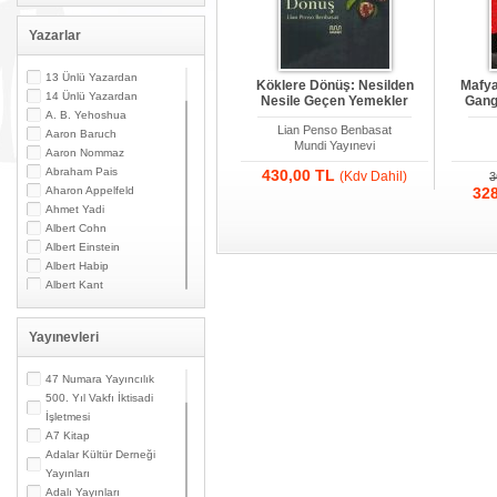
Yazarlar
13 Ünlü Yazardan
Köklere Dönüş: Nesilden
Mafya
14 Ünlü Yazardan
Nesile Geçen Yemekler
Gang
A. B. Yehoshua
Lian Penso Benbasat
Aaron Baruch
Mundi Yayınevi
Aaron Nommaz
Abraham Pais
430,00 TL
(Kdv Dahil)
3
Aharon Appelfeld
32
Ahmet Yadi
Albert Cohn
Albert Einstein
Albert Habip
Albert Kant
Albert N. Contente
Albert Özsarfati
Yayınevleri
Alberto Modiano
Alessandro Marzo
Magno
47 Numara Yayıncılık
Alexandre Toumarkine
500. Yıl Vakfı İktisadi
Ali Güler
İşletmesi
Alpaslan Pata
A7 Kitap
Alpay Kabacalı
Adalar Kültür Derneği
Alper K. Ateş
Yayınları
Altan Öymen
Adalı Yayınları