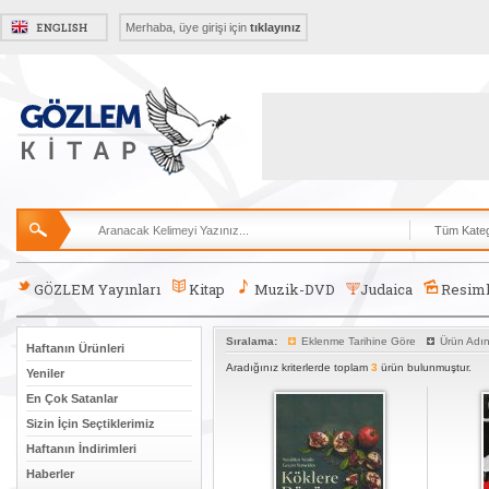
Merhaba, üye girişi için
tıklayınız
GÖZLEM Yayınları
Kitap
Muzik-DVD
Judaica
Resiml
Sıralama:
Eklenme Tarihine Göre
Ürün Adı
Haftanın Ürünleri
Aradığınız kriterlerde toplam
3
ürün bulunmuştur.
Yeniler
En Çok Satanlar
Sizin İçin Seçtiklerimiz
Haftanın İndirimleri
Haberler